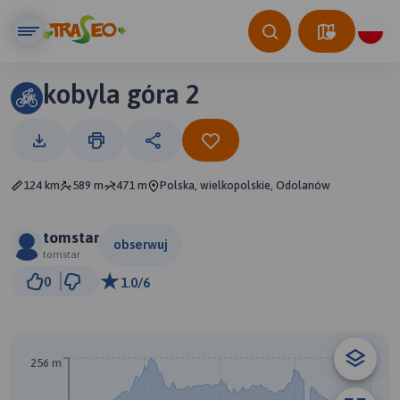
kobyla góra 2
124 km
589 m
471 m
Polska, wielkopolskie, Odolanów
tomstar
obserwuj
tomstar
10 km
0
1.0/6
© Traseo Map
© OpenMapTiles
© OpenStreetMap contributors
A
B
256 m