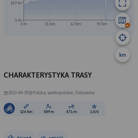
127 m
-1 m
0 m
31 km
62 km
93 km
124 km
km
CHARAKTERYSTYKA TRASY
2023-04-30
Polska, wielkopolskie, Odolanów
Długość trasy:
Suma przewyższeń:
Suma spadków:
Ocena trasy:
124 km
589 m
471 m
1.0/6
dojazd
umieść