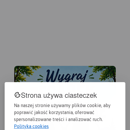
szlaki turystyczne i
tu 
miejscowościach opisano
rowerowe.
szt
nazwy ulic. Podano przebiegi
Mil
szlaków pieszych i
Rok wydania: 2017
reze
rowerowych. Ukształtowanie
prz
terenu pokazano przy
Upr
pomocy warstwic o cięciu co
lic
10 m.
tym
kul
są 
dar
map
nan
pie
dyd
Strona używa ciasteczek
spa
zak
urz
Na naszej stronie używamy plików cookie, aby
202
poprawić jakość korzystania, oferować
spersonalizowane treści i analizować ruch.
Polityka cookies