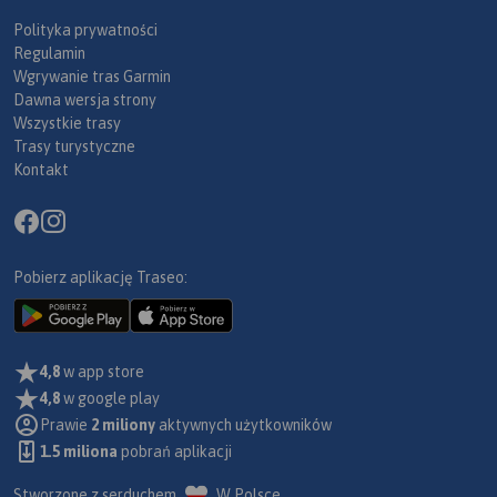
Polityka prywatności
Regulamin
Wgrywanie tras Garmin
Dawna wersja strony
Wszystkie trasy
Trasy turystyczne
Kontakt
Pobierz aplikację Traseo:
4,8
w app store
4,8
w google play
Prawie
2 miliony
aktywnych użytkowników
1.5 miliona
pobrań aplikacji
Stworzone z serduchem
W Polsce