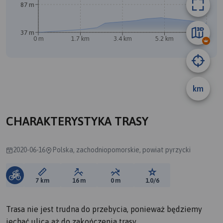
87 m
37 m
0 m
1.7 km
3.4 km
5.2 km
6.9 km
B
km
CHARAKTERYSTYKA TRASY
2020-06-16
Polska, zachodniopomorskie, powiat pyrzycki
Długość trasy:
Suma przewyższeń:
Suma spadków:
Ocena trasy:
7 km
16 m
0 m
1.0/6
Trasa nie jest trudna do przebycia, ponieważ będziemy
jechać ulicą aż do zakończenia trasy.