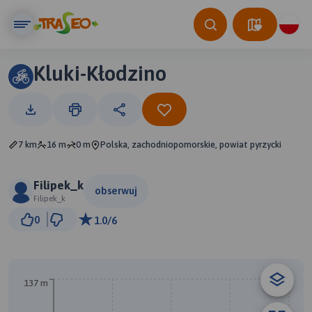
Kluki-Kłodzino
7 km
16 m
0 m
Polska, zachodniopomorskie, powiat pyrzycki
Filipek_k
obserwuj
Filipek_k
1 km
0
1.0/6
© Traseo Map
© OpenMapTiles
© OpenStreetMap contributors
A
137 m