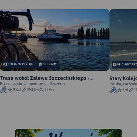
OFICJALNY PRZEBIEG
POLECAMY
OFICJALNY PR
Trasa wokół Zalewu Szczecińskiego -
Stary Kolej
oficjalny przebieg szlaku
Polska, zachodniopomorskie, Szczecin
szlaku
Polska, zachod
5.4/6
294 km
266m
6/6
1