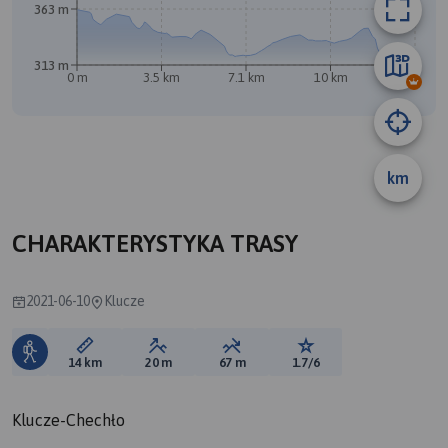
363 m
313 m
0 m
3.5 km
7.1 km
10 km
14 km
km
A
CHARAKTERYSTYKA TRASY
2021-06-10
Klucze
Długość trasy:
Suma przewyższeń:
Suma spadków:
Ocena trasy:
14 km
20 m
67 m
1.7/6
Klucze-Chechło