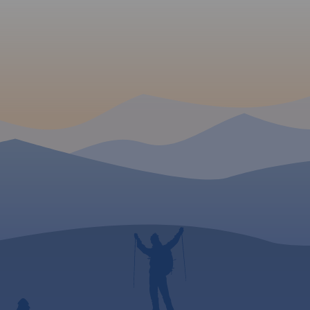
planowanie przejazdu
zaproponowaliśmy gotowe
rozwiązania podziału trasy
szlaku na etapy dzienne,
wskazując miejscowości
wraz z listą noclegów, gdzie
najlepiej zrobić odpoczynek.
Mając na uwadze
nastawienie i możliwości
kondycyjne rowerzystów - od
sportowego po zupełnie
rekreacyjną turystykę
rowerową-
zaproponowaliśmy do
wyboru podział trasy na: 2-3-
4-5 etapów
dziennych. Mapę offline
można zakupić w aplikacji
Traseo na urządzenia
mobilne.
Rok wydania 2020