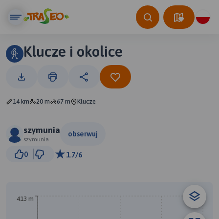
Klucze i okolice
14 km
20 m
67 m
Klucze
szymunia
obserwuj
szymunia
1 km
0
1.7/6
© Traseo Map
© OpenMapTiles
© OpenStreetMap contributors
B
413 m