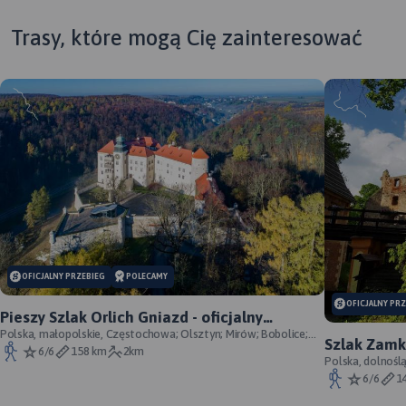
Trasy, które mogą Cię zainteresować
MAPA TURYSTYCZNA W
OFICJALNY PRZEBIEG
POLECAMY
APLIKACJI TRASEO
OFICJALNY PR
Pieszy Szlak Orlich Gniazd - oficjalny
przebieg szlaku
Polska, małopolskie, Częstochowa; Olsztyn; Mirów; Bobolice;
Szlak Zamk
Szlak Orlich Gniazd to
Morsko; Ogrodzieniec; Pilica; Smoleń; By
6/6
158 km
2km
przebieg
Polska, dolnośl
„rowerowy klasyk”. Jest
Śląskie, powiat 
6/6
1
jednym z najbardziej
rozpoznawalnych szlaków