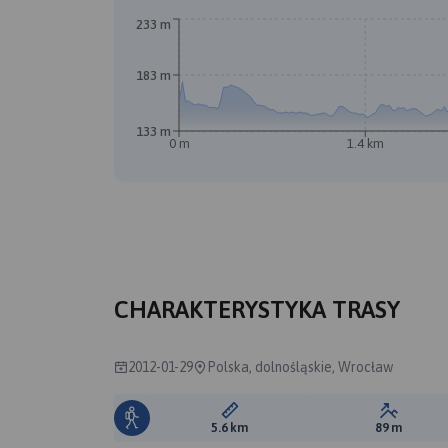
233 m
183 m
133 m
0 m
1.4 km
A
B
CHARAKTERYSTYKA TRASY
2012-01-29
Polska, dolnośląskie, Wrocław
Długość trasy:
Suma prz
5.6 km
89 m