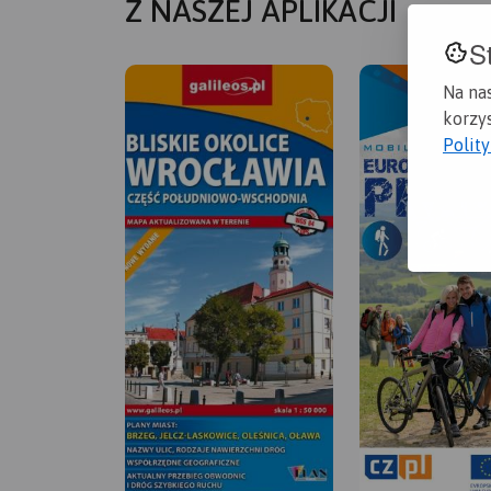
Z NASZEJ APLIKACJI
S
Na na
korzys
Polit