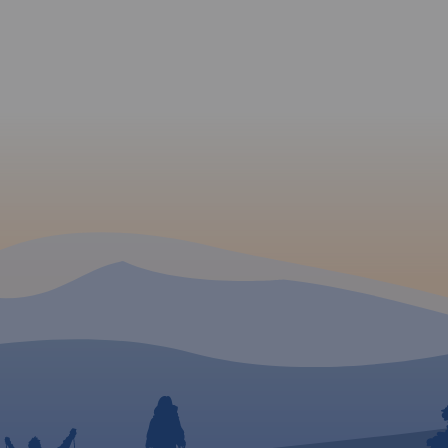
kali
a
wraz z
tów i
liw,
,
rócz
też
ocławia.
ono
zne
anie
ola w
 po