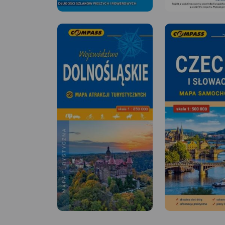
MAPA TURYSTYCZNA W
APLIKACJI TRASEO
MAPA TURYSTYCZNA
APLIKACJI TRASEO
Mapa Wrocławia i okolic na