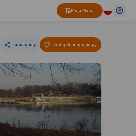
Moja Mapa
udostępnij
Dodaj do mojej mapy