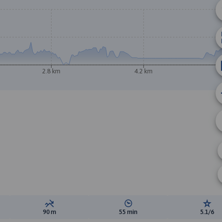
2.8 km
4.2 km
ewyższeń:
Suma spadków:
Średni czas potrzebny na pokon
Ocen
90 m
55 min
5.1/6