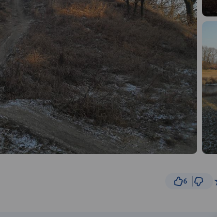
6
500 m
© Traseo Map
© OpenMapTiles
© OpenStreetMap cont