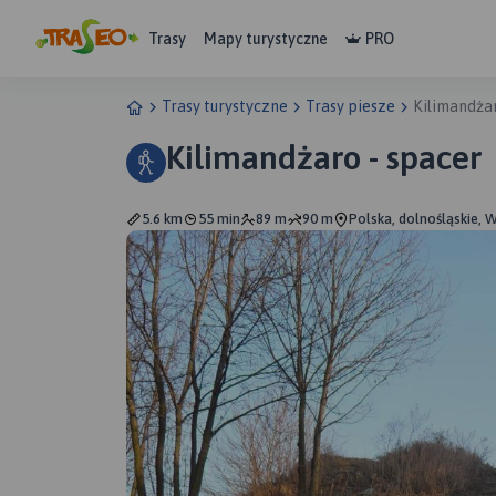
Trasy
Mapy turystyczne
PRO
Trasy turystyczne
Trasy piesze
Kilimandżar
Kilimandżaro - spacer
5.6 km
55 min
89 m
90 m
Polska, dolnośląskie, 