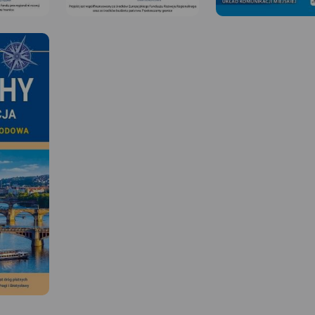
MAPA TURYSTYCZNA W
APLIKACJI TRASEO
 W
Mapa Opola i okolic ob