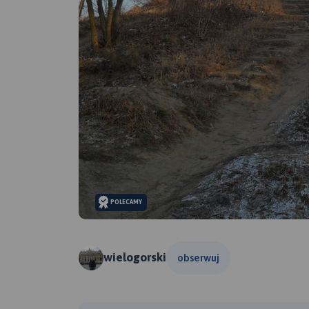
POLECAMY
wielogorski
obserwuj