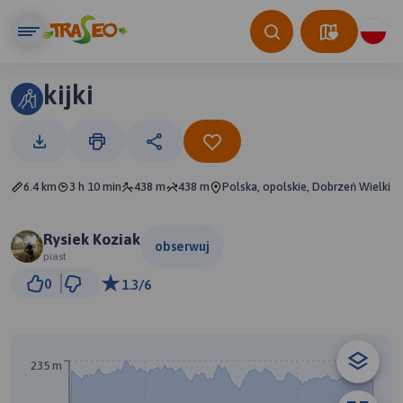
kijki
6.4 km
3 h 10 min
438 m
438 m
Polska, opolskie, Dobrzeń Wielki
Rysiek Koziak
obserwuj
piast
500 m
0
1.3/6
© Traseo Map
© OpenMapTiles
© OpenStreetMap contributors
235 m