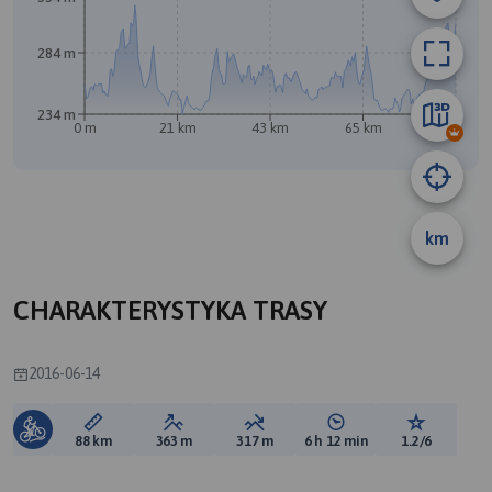
B
284 m
234 m
0 m
21 km
43 km
65 km
87 km
km
CHARAKTERYSTYKA TRASY
2016-06-14
Długość trasy:
Suma przewyższeń:
Suma spadków:
Średni czas potrzebny 
Ocena tras
88 km
363 m
317 m
6 h 12 min
1.2/6