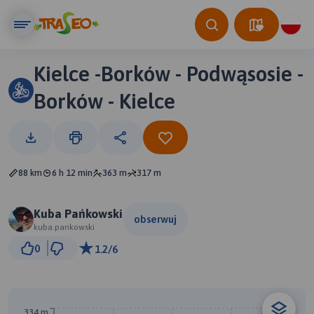
Kielce -Borków - Podwąsosie -
Borków - Kielce
88 km
6 h 12 min
363 m
317 m
Kuba Pańkowski
obserwuj
kuba.pankowski
5 km
0
1.2/6
© Traseo Map
© OpenMapTiles
© OpenStreetMap contributors
A
334 m