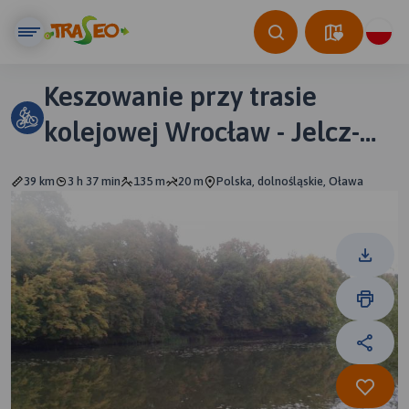
Keszowanie przy trasie
kolejowej Wrocław - Jelcz-
Laskowice
39 km
3 h 37 min
135 m
20 m
Polska, dolnośląskie, Oława