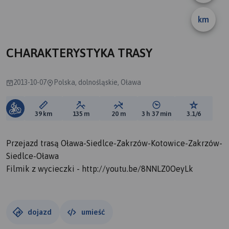
km
A
B
CHARAKTERYSTYKA TRASY
2013-10-07
Polska, dolnośląskie, Oława
Długość trasy:
Suma przewyższeń:
Suma spadków:
Średni czas potrzebny 
Ocena tras
39 km
135 m
20 m
3 h 37 min
3.1/6
Przejazd trasą Oława-Siedlce-Zakrzów-Kotowice-Zakrzów-
Siedlce-Oława
Filmik z wycieczki - http://youtu.be/8NNLZ0OeyLk
dojazd
umieść