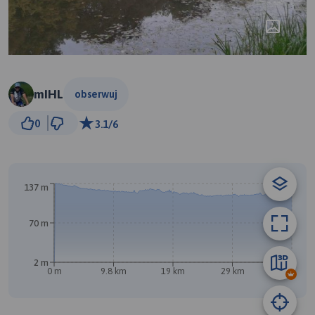
mIHL
obserwuj
3 km
0
3.1/6
© Traseo Map
© OpenMapTiles
© OpenStreetMap contributors
137 m
70 m
2 m
0 m
9.8 km
19 km
29 km
39 km