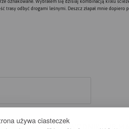
rze oznakowane. Wybrałem się dzisiaj kombinacją kilku ścież
ęść trasy odbyć drogami leśnymi. Deszcz złapał mnie dopiero 
trona używa ciasteczek
A CI SIĘ MAPOPRZEWODNIK LUB M