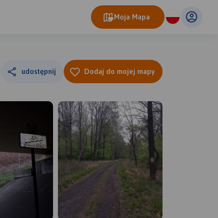
Moja Mapa
udostępnij
Dodaj do mojej mapy