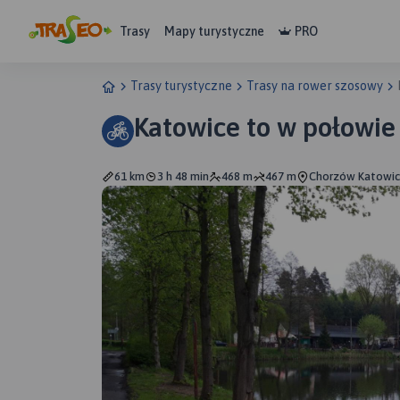
Trasy
Mapy turystyczne
PRO
Trasy turystyczne
Trasy na rower szosowy
Katowice to w połowie 
61 km
3 h 48 min
468 m
467 m
Chorzów Katowi