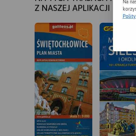
Na na
Z NASZEJ APLIKACJI
korzys
Polit