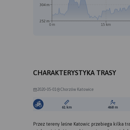
304 m
252 m
0 m
15 km
CHARAKTERYSTYKA TRASY
2020-05-01
Chorzów Katowice
Długość trasy:
Suma prz
61 km
468 m
Przez tereny leśne Katowic przebiega kilka t