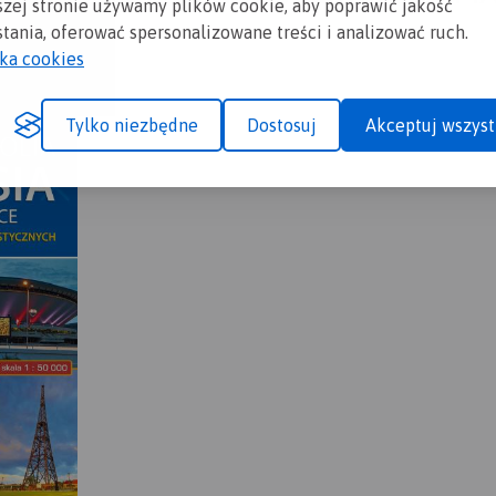
szej stronie używamy plików cookie, aby poprawić jakość
tania, oferować spersonalizowane treści i analizować ruch.
yka cookies
Tylko niezbędne
Dostosuj
Akceptuj wszyst