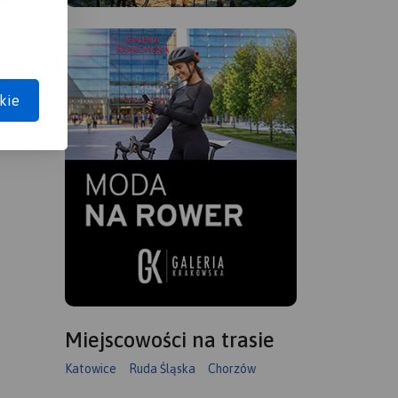
kie
Miejscowości na trasie
Katowice
Ruda Śląska
Chorzów