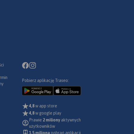
ci
rmin
Pobierz aplikację Traseo:
ny
4,8
w app store
4,8
w google play
Prawie
2 miliony
aktywnych
użytkowników
1.5 miliona
pobrań aplikacji