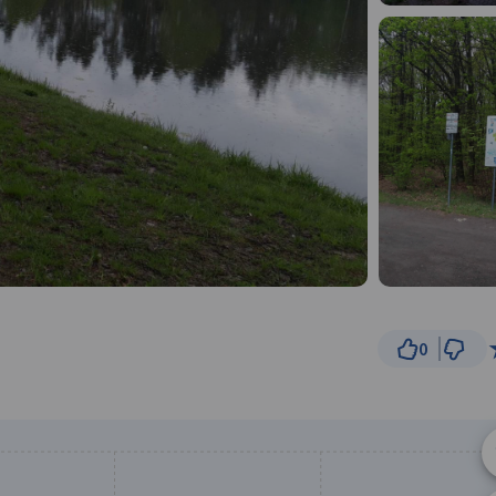
0
3 km
© Traseo Map
© OpenMapTiles
© OpenStreetMap cont