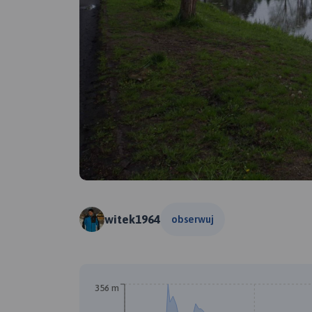
witek1964
obserwuj
B
A
356 m