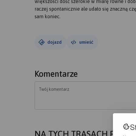
większości dość szerokie w miarę równe i dob
raczej spontanicznie ale udało się znaczną cz
sam koniec.
dojazd
umieść
Komentarze
Twój komentarz
S
NA TYCH TRASACH PRZYD