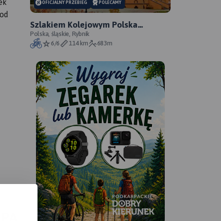
ek
OFICJALNY PRZEBIEG
POLECAMY
pod
Szlakiem Kolejowym Polska
Cerekiew – Większyce - oficjalny
Polska, śląskie, Rybnik
6/6
114 km
683m
przebieg szlaku
APA