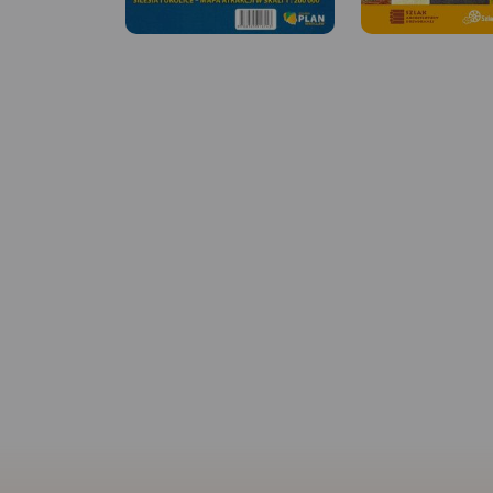
MAPA TURYSTYCZNA W
MAPA TURYSTYCZNA
APLIKACJI TRASEO
APLIKACJI TRASEO
Plan Świętochłowic – skala 1:
9 000 ze spisem ulic. Plan