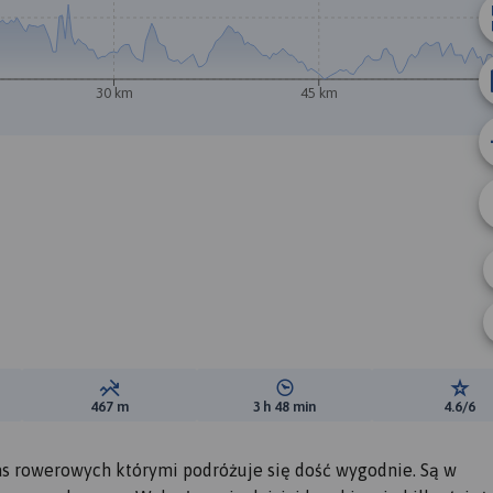
30 km
45 km
ewyższeń:
Suma spadków:
Średni czas potrzebny na pokon
Ocen
467 m
3 h 48 min
4.6/6
ras rowerowych którymi podróżuje się dość wygodnie. Są w