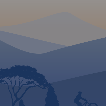
aktualizowany w terenie. Na
planie zaznaczono między
innymi rodzaje nawierzchni
dróg, szkoły, numeracje
posesji. Plan obejmuje miasto
w granicach
administracyjnych.