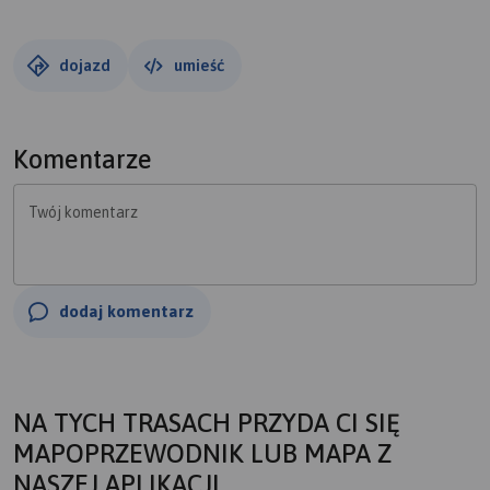
fragmenty Orlej Perci – Granaty i w głębi Kozi Wierch. Po
lewej rozłożysta Żółta Turnia, a po prawej potężne ściany
Kościelca, na który prowadzi stąd czarny szlak przez
dojazd
umieść
Przełęcz Karb. Podejście na przełęcz jest stosunkowo
proste. Z przełęczy schodzimy niebieskim szlakiem przez
Czerwone Stawki i Zielony Staw Gąsienicowy do żółtego
Komentarze
szlaku na Kasprowy Wierch. Z Kasprowego schodzimy
zielonym szlakiem do Kuźnic.
Twój komentarz
dodaj komentarz
NA TYCH TRASACH PRZYDA CI SIĘ
MAPOPRZEWODNIK LUB MAPA Z
NASZEJ APLIKACJI