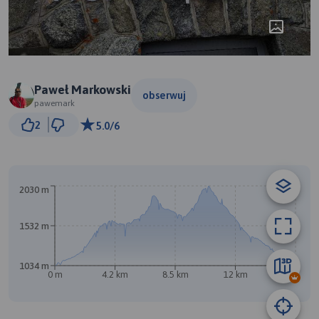
Paweł Markowski
obserwuj
pawemark
1 km
2
5.0/6
© Traseo Map
© OpenMapTiles
© OpenStreetMap contributors
A
B
2030 m
1532 m
1034 m
0 m
4.2 km
8.5 km
12 km
17 km