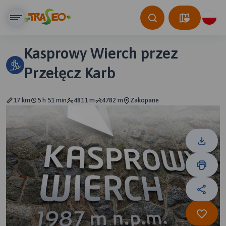
Kasprowy Wierch przez
Przełęcz Karb
17 km
5 h 51 min
4811 m
4782 m
Zakopane