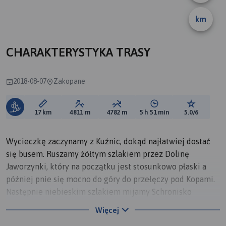
km
CHARAKTERYSTYKA TRASY
2018-08-07
Zakopane
Długość trasy:
Suma przewyższeń:
Suma spadków:
Średni czas potrzebny 
Ocena tras
17 km
4811 m
4782 m
5 h 51 min
5.0/6
Wycieczkę zaczynamy z Kuźnic, dokąd najłatwiej dostać
się busem. Ruszamy żółtym szlakiem przez Dolinę
Jaworzynki, który na początku jest stosunkowo płaski a
później pnie się mocno do góry do przełęczy pod Kopami.
Następnie niebieskim szlakiem mijamy Schronisko
Murowaniec w Dolinie Gąsienicowej i docieramy nad
Więcej
Czarny Staw Gąsienicowy. Znad stawu świetnie widać