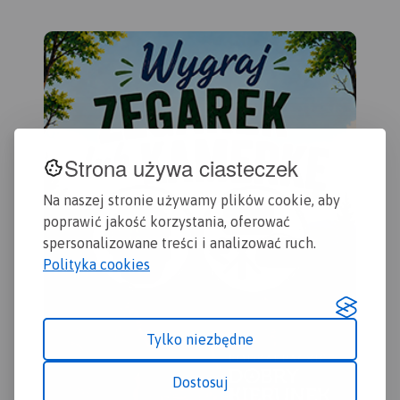
północy ogranicza dolina
Wisły, od zachodu Bzura, a
od wschodu aglomeracja
warszawska. Zasięg mapy
wyznaczają: Nowy Dwór
Mazowiecki na północy,
Sochaczew na zachodzie,
Pruszków na południu i
Warszawa oraz Legionowo
Strona używa ciasteczek
na wschodzie.
Wydanie:
2024
Na naszej stronie używamy plików cookie, aby
poprawić jakość korzystania, oferować
spersonalizowane treści i analizować ruch.
Polityka cookies
Tylko niezbędne
Dostosuj