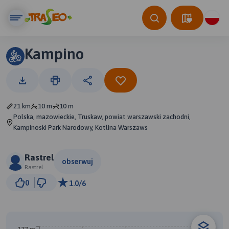
Kampino
21 km
10 m
10 m
Polska, mazowieckie, Truskaw, powiat warszawski zachodni,
Kampinoski Park Narodowy, Kotlina Warszaws
Rastrel
obserwuj
Rastrel
1 km
0
1.0/6
© Traseo Map
© OpenMapTiles
© OpenStreetMap contributors