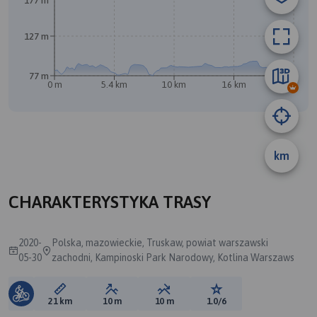
177 m
127 m
77 m
0 m
5.4 km
10 km
16 km
21 km
A
B
km
CHARAKTERYSTYKA TRASY
2020-
Polska, mazowieckie, Truskaw, powiat warszawski
05-30
zachodni, Kampinoski Park Narodowy, Kotlina Warszaws
Długość trasy:
Suma przewyższeń:
Suma spadków:
Ocena trasy:
21 km
10 m
10 m
1.0/6