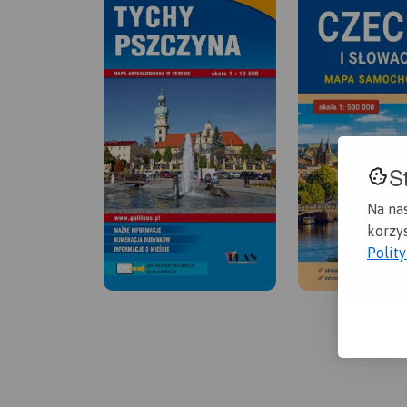
S
Na na
korzys
Polit