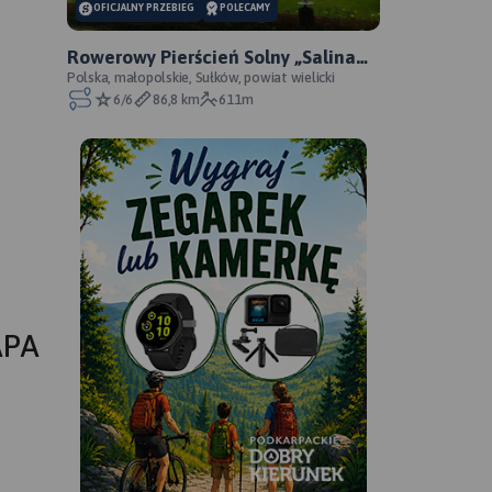
OFICJALNY PRZEBIEG
POLECAMY
Rowerowy Pierścień Solny „Salina
Cracoviensis” - oficjalny przebieg
Polska, małopolskie, Sułków, powiat wielicki
6/6
86,8 km
611m
APA