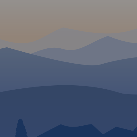
rzejścia
ostradowe
odróżnych,
enzynowe,
odne, porty
eśne, parki
ka, większe
, obiekty na
Legenda w
angielskim,
.
wiera:
łatnych na
ch;
złów na
 drogach
wacji;
sławy;
radze;
tyczne dla
amochodem
ach (m.in.: