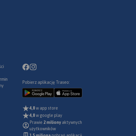
ci
rmin
Pobierz aplikację Traseo:
ny
4,8
w app store
4,8
w google play
Prawie
2 miliony
aktywnych
użytkowników
1.5 miliona
pobrań aplikacji