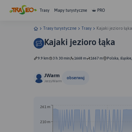
Trasy
Mapy turystyczne
PRO
Trasy turystyczne
Trasy
Kajaki jezioro łąka
Kajaki jezioro łąka
9.9 km
3 h 30 min
1668 m
1667 m
Polska, śląski
JWarm
obserwuj
JerzyWarm
261 m
210 m