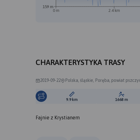
159 m
0 m
2.4 km
CHARAKTERYSTYKA TRASY
2019-09-22
Polska, śląskie, Poręba, powiat pszczy
Długość trasy:
Suma prz
9.9 km
1668 m
Fajnie z Krystianem