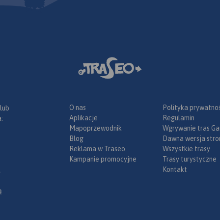
 drogowe,
umenty,
posażenie
winiet).
a zakupić w
 urządzenia
ia 2020
O nas
Polityka prywatnoś
 lub
Aplikacje
Regulamin
:
Mapoprzewodnik
Wgrywanie tras Ga
Blog
Dawna wersja stro
Reklama w Traseo
Wszystkie trasy
Kampanie promocyjne
Trasy turystyczne
Kontakt
.
ą