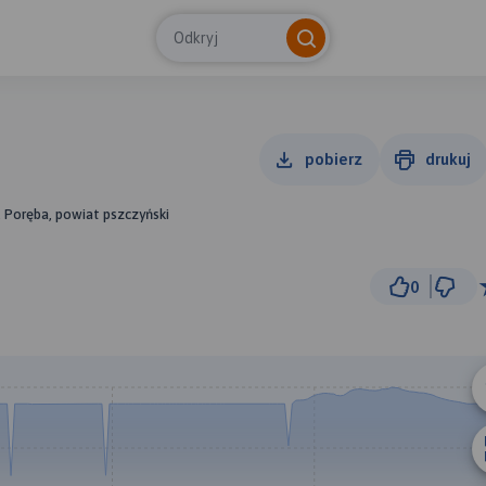
Odkryj
pobierz
drukuj
e, Poręba, powiat pszczyński
0
500 m
© Traseo Map
© OpenMapTiles
© OpenStreetMap cont
A