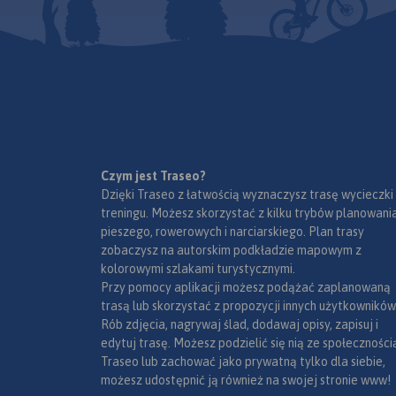
wybrane przepisy
wymagane dok
obowiązkowe wy
samochodu, rodzaje 
Mapę offline możn
aplikacji Traseo na
mobilne.
Rok wydan
Czym jest Traseo?
Dzięki Traseo z łatwością wyznaczysz trasę wycieczki
treningu. Możesz skorzystać z kilku trybów planowania
pieszego, rowerowych i narciarskiego. Plan trasy
zobaczysz na autorskim podkładzie mapowym z
kolorowymi szlakami turystycznymi.
Przy pomocy aplikacji możesz podążać zaplanowaną
trasą lub skorzystać z propozycji innych użytkowników
Rób zdjęcia, nagrywaj ślad, dodawaj opisy, zapisuj i
edytuj trasę. Możesz podzielić się nią ze społeczności
Traseo lub zachować jako prywatną tylko dla siebie,
możesz udostępnić ją również na swojej stronie www!