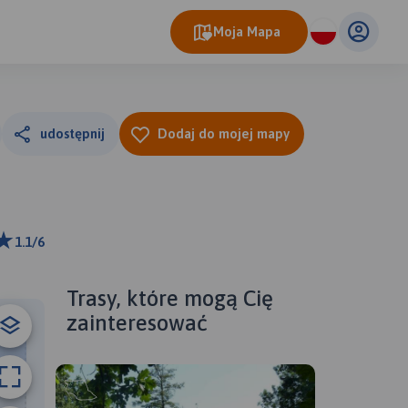
Moja Mapa
udostępnij
Dodaj do mojej mapy
1.1/6
ributors
Trasy, które mogą Cię
zainteresować
B