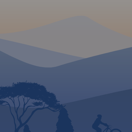
przebiegi szlaków pieszych i
zaznaczono: p
rowerowych. Wyróżniono
graniczne, Aut
miejscowości godne
Miejsca Obsługi P
zwiedzania i miejsca
wybrane stacje b
szczególnie interesujące
parkingi i promy w
aktywnych.
lotnicze, obszary l
narodowe, uzdrowis
ośrodki narciarskie
Liście UNESCO. 
językach: polskim, 
czeskim i słowackim
Mapa dodatkowo za
- schemat dróg p
Słowacji i w Czecha
- wykaz wę
autostradach i
ekspresowych na Sło
- plany Pragi i Braty
- schemat metra w P
- informacje prak
podróżujących s
po Słowacji i Czech