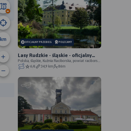
9.9 km
km
OFICJALNY PRZEBIEG
POLECAMY
Lasy Rudzkie - śląskie - oficjalny
przebieg
Polska, śląskie, Kuźnia Raciborska, powiat raciborski,
Park Krajobrazowy Cysterskie Kompozycje Krajo
6/6
34,9 km
86m
anie trasy:
a trasy: