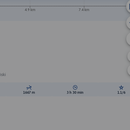
4.9 km
7.4 km
ński
ewyższeń:
Suma spadków:
Średni czas potrzebny na pokon
Ocen
1667 m
3 h 30 min
1.1/6