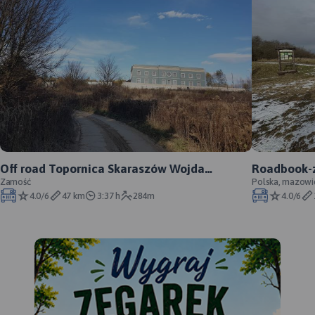
Off road Topornica Skaraszów Wojda
Roadbook-z
Czarnowodawoda Lipsko Topornica
Zamość
Polska, mazowi
4.0/6
47 km
3:37 h
284m
4.0/6