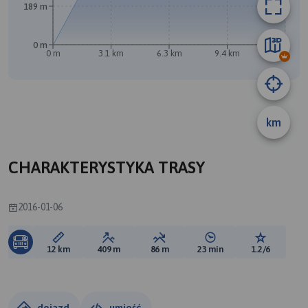
189 m
0 m
0 m
3.1 km
6.3 km
9.4 km
12 km
km
A
CHARAKTERYSTYKA TRASY
2016-01-06
Długość trasy:
Suma przewyższeń:
Suma spadków:
Średni czas potrzebny 
Ocena tras
12 km
409 m
86 m
23 min
1.2/6
dojazd
umieść