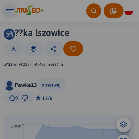
??ka lszowice
12 km
23 min
409 m
86 m
Pawka13
obserwuj
2 km
0
1.2/6
© Traseo Map
© OpenMapTiles
© OpenStreetMap contributors
B
378 m