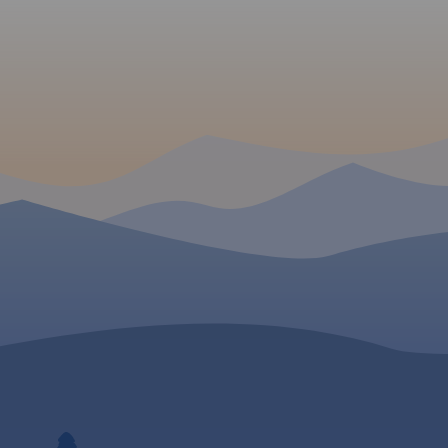
cerowych,
komunikacji publicznej oraz
Wadowice na zachodzie
h jak i
spis wszystkich ulic. Na mapie
Sułoszową na północy 
aków.
Rok
zaznaczono sieć tras
Myślenice na południu.
rowerowych.
Rok wydania
wydania: 2022
2022