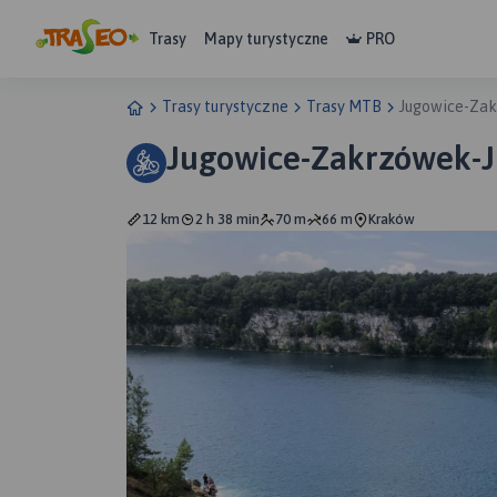
Trasy
Mapy turystyczne
PRO
Trasy turystyczne
Trasy MTB
Jugowice-Za
Jugowice-Zakrzówek-
12 km
2 h 38 min
70 m
66 m
Kraków