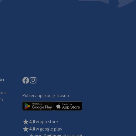
ci
rmin
Pobierz aplikację Traseo:
ny
4,8
w app store
4,8
w google play
Prawie
2 miliony
aktywnych