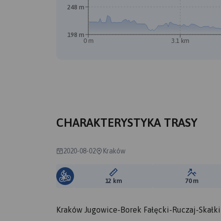
248 m
198 m
0 m
3.1 km
CHARAKTERYSTYKA TRASY
2020-08-02
Kraków
Długość trasy:
Suma prz
12 km
70 m
Kraków Jugowice-Borek Fałęcki-Ruczaj-Skałk