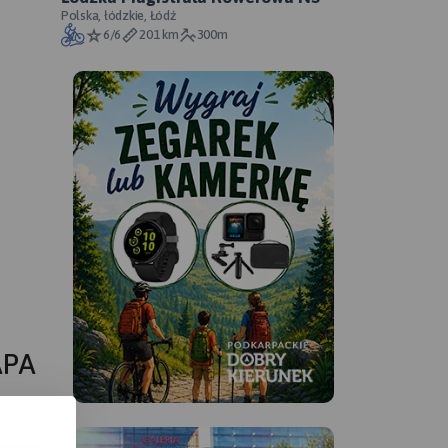
Polska, łódzkie, Łódź
6/6
201 km
300m
APA