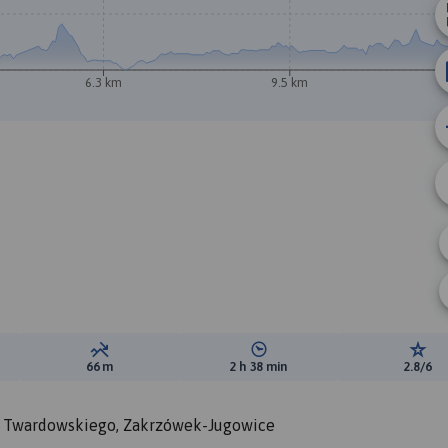
6.3 km
9.5 km
A
B
ewyższeń:
Suma spadków:
Średni czas potrzebny na pokon
Ocen
66 m
2 h 38 min
2.8/6
i Twardowskiego, Zakrzówek-Jugowice