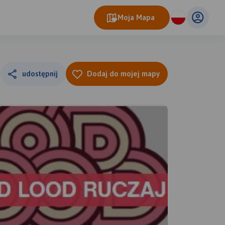
Moja Mapa
udostępnij
Dodaj do mojej mapy