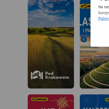
Na na
korzys
Polit