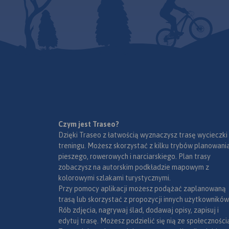
Jura Krakowsko-
Częstochowska to wyjątkowy i
niepowtarzalny region w
naszym kraju. Może poszczycić
się ogromną liczbą
różnorodnych skał i ostańców,
oplecionych siecią dróg
wspinaczkowych. Jej
podziemny świat tworzą
tysiące jaskiń oraz grot.
Ukształtowanie terenu z
Czym jest Traseo?
Mapa Jury Krakowsko-
wąwozami, płaskowyżami i
Dzięki Traseo z łatwością wyznaczysz trasę wycieczki
Częstochowskiej łączy Kraków
łagodnymi wzgórzami,
treningu. Możesz skorzystać z kilku trybów planowania
z Częstochową a jej zasięg
bogactwo zabytków oraz
pieszego, rowerowych i narciarskiego. Plan trasy
wyznaczają: Mstów na
MAPA TURYSTYCZNA
zagospodarowanie korzystnie
zobaczysz na autorskim podkładzie mapowym z
APLIKACJI TRASEO
północy, Częstochowa i
wpływają na rozwój turystyki.
kolorowymi szlakami turystycznymi.
Trzebinia na zachodzie,
Niezmiernie istotna jest gęsta
Przy pomocy aplikacji możesz podążać zaplanowaną
Siewierz i Alwernia na południu
sieć szlaków turystycznych,
trasą lub skorzystać z propozycji innych użytkowników
Mapa przedstawia s
oraz Kraków na wschodzie.
które umożliwiają dogodne
Rób zdjęcia, nagrywaj ślad, dodawaj opisy, zapisuj i
zrealizowanych do te
Rok wydania 2024
dotarcie do wszystkich
edytuj trasę. Możesz podzielić się nią ze społeczności
2020) tras rowerowy
najciekawszych zakątków. Nie