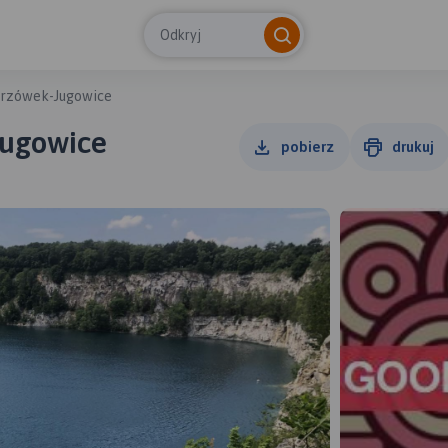
Odkryj
krzówek-Jugowice
Jugowice
pobierz
drukuj