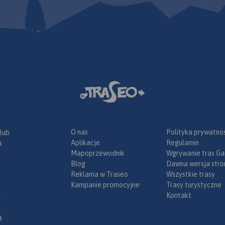
O nas
Polityka prywatnoś
 lub
Aplikacje
Regulamin
:
Mapoprzewodnik
Wgrywanie tras Ga
 W
Blog
Dawna wersja stro
Reklama w Traseo
Wszystkie trasy
Kampanie promocyjne
Trasy turystyczne
Kontakt
.
ieć
j pory (VII
ą
ch: