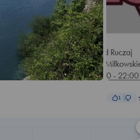
1
1 k
© Traseo Map
© OpenMapTiles
© OpenStreetMap cont