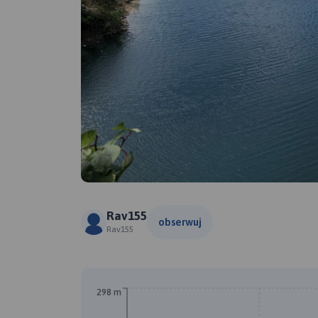
Rav155
obserwuj
Rav155
298 m