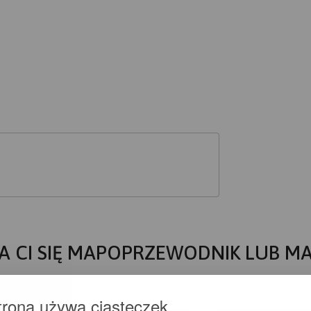
A CI SIĘ MAPOPRZEWODNIK LUB M
trona używa ciasteczek