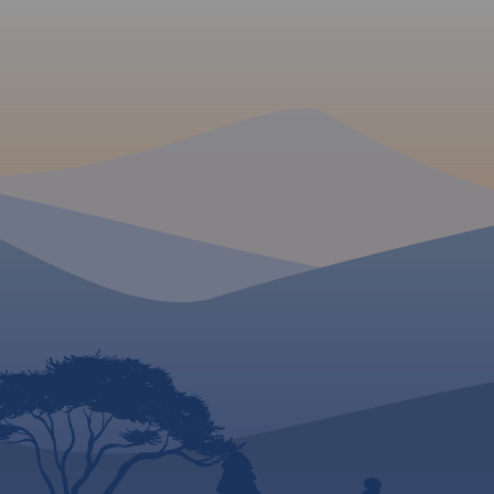
mapy, zarówno spa
najważniejsze atrakcje
turystyczne w okolicach
pieszych, rowerowyc
Krakowa, zabytki, miejsca
Szlaku Twierdzy Kr
enoturystyczne oraz propozycje
wydania 2023
na rodzinne wycieczki z
dziećmi. Dzięki temu łatwo
zaplanujesz, co zobaczyć w
okolicach Krakowa i gdzie
warto się wybrać na weekend.
MAPA TURYSTYCZNA W
APLIKACJI TRASEO