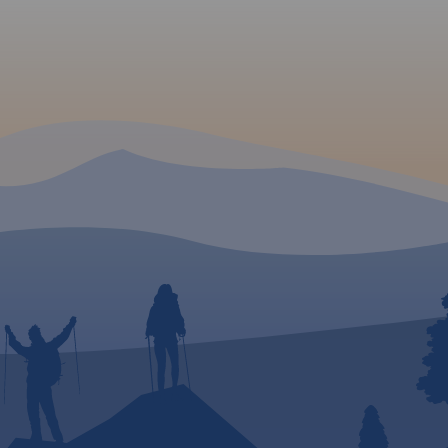
,
oraz
Rok