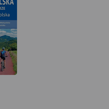
MAPA TURYSTYCZNA W
MAPA TURYSTYCZNA W
APLIKACJI TRASEO
APLIKACJI TRASEO
 W
Najnowszy Plan Krakowa,
Mapa Krakowa i okolic
obejmuje cały Kraków w
przedstawia najważniej
granicach administracyjnych
tereny rekreacyjne tego 
o i Pasma
wraz z obrzeżami oraz część
m.in. Puszczę Niepołom
e od
Wieliczki, Skawiny, Zabierzowa.
Dolinki Podkrakowskie i
ss w skali
Aktualny, uzupełniony plan
Ojcowski Park Narodow
azem i
miasta Krakowa przedstawiono
Obszar mapy "Okolice
 szlaków
w skali 1:20 000.
Krakowa" zamknięty jes
szarze
Plan prezentuje aktualną sieć
Bochnię na wschodzie,