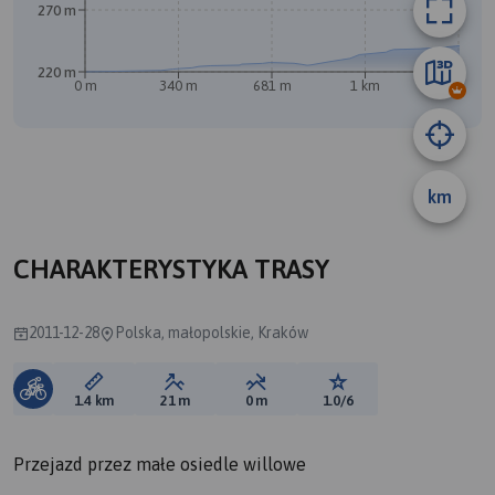
270 m
220 m
0 m
340 m
681 m
1 km
1.3 km
B
km
CHARAKTERYSTYKA TRASY
2011-12-28
Polska, małopolskie, Kraków
Długość trasy:
Suma przewyższeń:
Suma spadków:
Ocena trasy:
1.4 km
21 m
0 m
1.0/6
Przejazd przez małe osiedle willowe