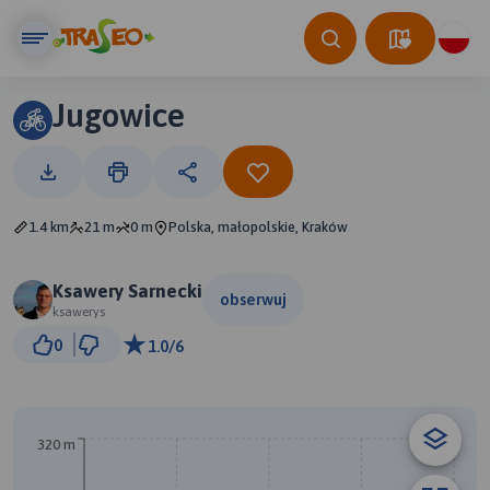
Jugowice
1.4 km
21 m
0 m
Polska, małopolskie, Kraków
Ksawery Sarnecki
obserwuj
ksawerys
200 m
0
1.0/6
© Traseo Map
© OpenMapTiles
© OpenStreetMap contributors
A
320 m