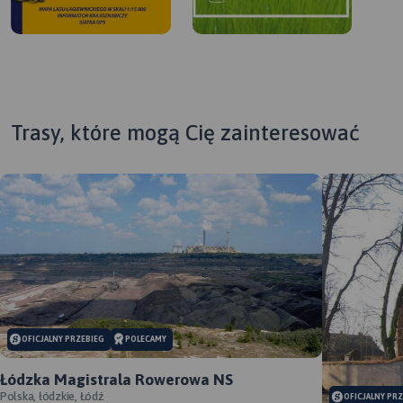
Trasy, które mogą Cię zainteresować
MAPA TURYSTYCZNA W
APLIKACJI TRASEO
MAPA TURYSTYCZNA W
OFICJALNY PRZEBIEG
POLECAMY
APLIKACJI TRASEO
Łódzka Magistrala Rowerowa NS
Polska, łódzkie, Łódź
OFICJALNY PR
Mapa województwa