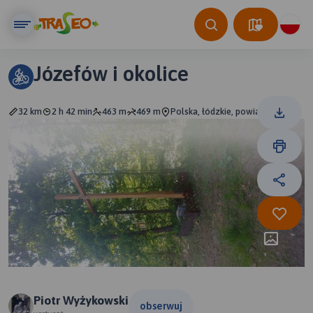
Józefów i okolice
32 km
2 h 42 min
463 m
469 m
Polska, łódzkie, powiat zgierski
Piotr Wyżykowski
obserwuj