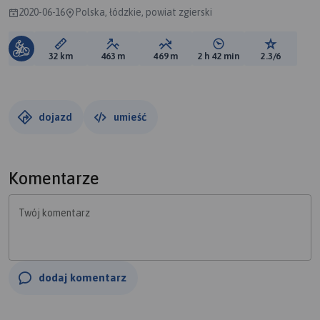
2020-06-16
Polska, łódzkie, powiat zgierski
Długość trasy:
Suma przewyższeń:
Suma spadków:
Średni czas potrzebny 
Ocena tras
32 km
463 m
469 m
2 h 42 min
2.3/6
dojazd
umieść
Komentarze
Twój komentarz
dodaj komentarz