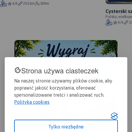
6/6
201 km
300m
łódzkiego, na której
Cysterski s
zaznaczono miejscowości,
Polska, wielkop
drogi, tereny leśne, parki
6/6
1
krajobrazowe, zabytki,
kościoły, zabytki, ośrodki
aktywności konnej i wodnej
oraz główne szlaki
rowerowe. Kolorem żółtym
wyróżniono miejsca i
miejscowości warte
Strona używa ciasteczek
odwiedzenia.
Na naszej stronie używamy plików cookie, aby
poprawić jakość korzystania, oferować
spersonalizowane treści i analizować ruch.
Polityka cookies
Tylko niezbędne