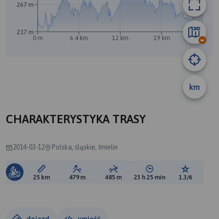
267 m
217 m
0 m
6.4 km
12 km
19 km
25 km
km
A
CHARAKTERYSTYKA TRASY
2014-03-12
Polska, śląskie, Imielin
Długość trasy:
Suma przewyższeń:
Suma spadków:
Średni czas potrzebny 
Ocena tras
25 km
479 m
485 m
23 h 25 min
1.3/6
dojazd
umieść