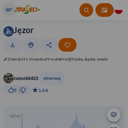
Jęzor
25 km
23 h 25 min
479 m
485 m
Polska, śląskie, Imielin
tomekk815
obserwuj
3 km
0
1.3/6
© Traseo Map
© OpenMapTiles
© OpenStreetMap contributors
B
317 m