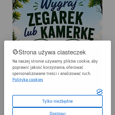
turyście i podano przebiegi
szlaków pieszych i
rowerowych. Wyróżniono
miejscowości godne
zwiedzania i miejsca
szczególnie interesujące
aktywnych.
Strona używa ciasteczek
Na naszej stronie używamy plików cookie, aby
poprawić jakość korzystania, oferować
spersonalizowane treści i analizować ruch.
Polityka cookies
Tylko niezbędne
Dostosuj