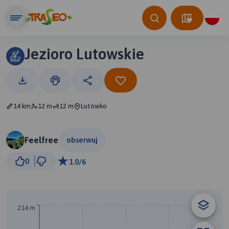
Jezioro Lutowskie
14 km
12 m
12 m
Lutówko
Feelfree
obserwuj
500 m
0
1.0/6
© Traseo Map
© OpenMapTiles
© OpenStreetMap contributors
214 m