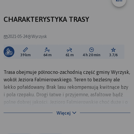
CHARAKTERYSTYKA TRASY
2021-05-24
Wyrzysk
Długość trasy:
Suma przewyższeń:
Suma spadków:
Średni czas potrzebny 
Ocena tras
39 km
64 m
61 m
4 h 20 min
3.7/6
Trasa obejmuje północno-zachodnią część gminy Wyrzysk,
wokół Jeziora Falmierowskiego. Teren to bezleśny ale
lekko pofałdowany. Brak lasu rekompensują kwitnące bzy
i pola rzepaku. Drogi łatwe i przyjemne, asfaltowe bądź
polne dobrej jakości. Jezioro Falmierowskie choć duże i o
rozwiniętej linii brzegowej nie oferuje dogodnych miejsc
Więcej
do odpoczynku. Lepsze pod tym względem jest Jezioro
Młotkowieckie, szczególnie przy zagospodarowanej plaży
od strony Młotkówka. Na trasie dwa większe wzniesienia: