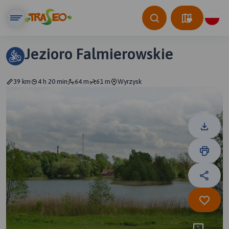
Jezioro Falmierowskie
39 km
4 h 20 min
64 m
61 m
Wyrzysk