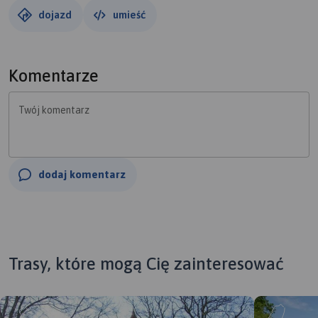
Góra Pieniężna i Czubata ale bez stromych podjazdów.
dojazd
umieść
Okolice bardzo malownicze i urozmaicone z ładnymi
widokami. Zabytkowe pałace w Dobrzyniewie (biura
stadniny koni) oraz Falmierowie (dom pomocy społecznej)
Komentarze
oraz neoromański kościół w Gromadnie. Brak
jakichkolwiek szlaków czy innych udogodnień oprócz
Twój komentarz
drogowskazów przy głównych drogach kierujących do
skansenu w Osieku, na Dębową Górę czy do kościoła w
Wyrzysku. Posłużyłem się mapą turystyczną Gmina
Wyrzysk (1: 30000, UM Wyrzysk, BiK)
dodaj komentarz
Trasy, które mogą Cię zainteresować