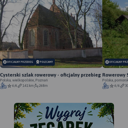
OFICJALNY PRZEBIEG
POLECAMY
OFICJALNY PR
Cysterski szlak rowerowy - oficjalny przebieg
Rowerowy S
Polska, wielkopolskie, Poznań
oficjalny p
Polska, pomorski
6/6
141 km
268m
6/6
3