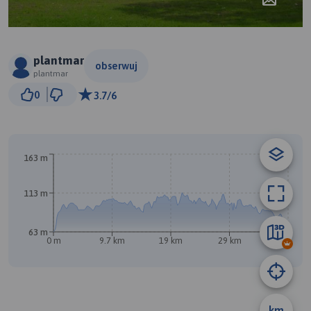
plantmar
obserwuj
plantmar
3 km
0
3.7/6
© Traseo Map
© OpenMapTiles
© OpenStreetMap contributors
163 m
113 m
63 m
0 m
9.7 km
19 km
29 km
39 km
B
A
km