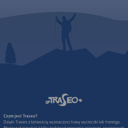
moż
Tra
mob
Czym jest Traseo?
Dzięki Traseo z łatwością wyznaczysz trasę wycieczki lub treningu.
Możesz skorzystać z kilku trybów planowania: pieszego, rowerowych