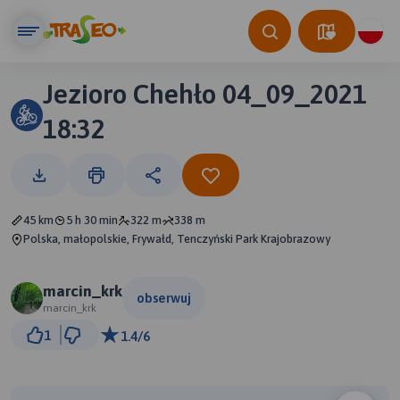
Jezioro Chehło 04_09_2021
18:32
45 km
5 h 30 min
322 m
338 m
Polska, małopolskie, Frywałd, Tenczyński Park Krajobrazowy
marcin_krk
obserwuj
marcin_krk
3 km
1
1.4/6
© Traseo Map
© OpenMapTiles
© OpenStreetMap contributors