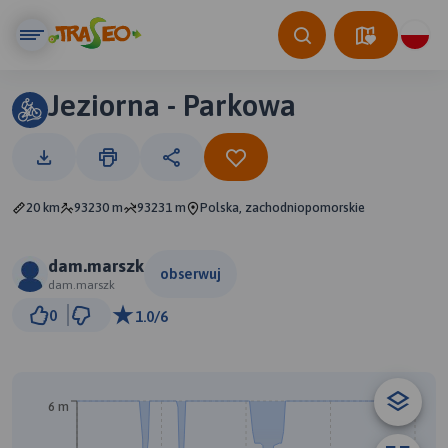
Jeziorna - Parkowa
20 km
93230 m
93231 m
Polska, zachodniopomorskie
dam.marszk
obserwuj
dam.marszk
1 km
0
1.0/6
© Traseo Map
© OpenMapTiles
© OpenStreetMap contributors
6 m