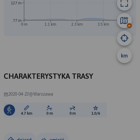
127 m
77 m
0 m
1.1 km
2.3 km
3.5 km
4.6 km
km
CHARAKTERYSTYKA TRASY
2020-04-23
Warszawa
Długość trasy:
Suma przewyższeń:
Suma spadków:
Ocena trasy:
4.7 km
0 m
0 m
1.0/6
dojazd
umieść