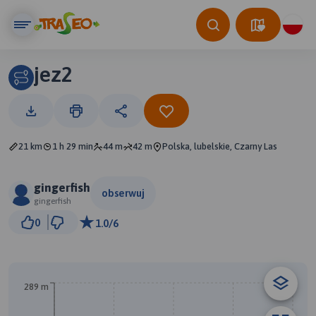
jez2
21 km
1 h 29 min
44 m
42 m
Polska, lubelskie, Czarny Las
gingerfish
obserwuj
gingerfish
2 km
0
1.0/6
© Traseo Map
© OpenMapTiles
© OpenStreetMap contributors
289 m