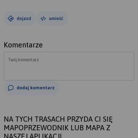
liście parków udostępnionych na ich witrynie bazowałem.
Przed nami niezwykła podróż przez parki małe i duże,
dojazd
umieść
stare i młode, zadbane i trochę zapuszczone. Każdy z nich
to jedno zielone płuco Wrocławia. O te płuca trzeba dbać!
Komentarze
Parki są rozsiane po całym mieście, często sąsiadują ze
sobą, tworząc piękne zielone plamy na mapie miasta.
Twój komentarz
dodaj komentarz
NA TYCH TRASACH PRZYDA CI SIĘ
MAPOPRZEWODNIK LUB MAPA Z
NASZEJ APLIKACJI