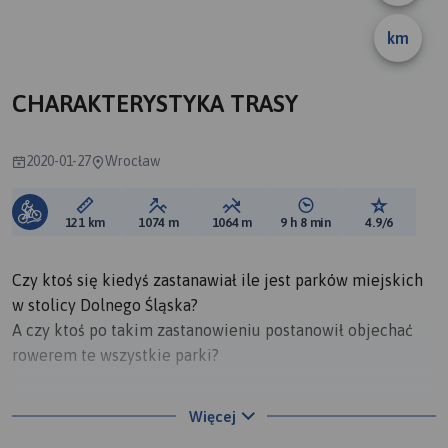
km
CHARAKTERYSTYKA TRASY
2020-01-27
Wrocław
Długość trasy:
Suma przewyższeń:
Suma spadków:
Średni czas potrzebny 
Ocena tras
121 km
1074 m
1064 m
9 h 8 min
4.9/6
Czy ktoś się kiedyś zastanawiał ile jest parków miejskich
w stolicy Dolnego Śląska?
A czy ktoś po takim zastanowieniu postanowił objechać
rowerem te wszystkie parki?
Wrocław to ponad 40 parków miejskich. Utrzymaniem tym
Więcej
zielonych azyli zajmuje się Zarząd Zieleni Miejskiej i to na