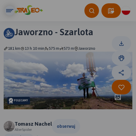
Jaworzno - Szarlota
181 km
13 h 10 min
575 m
573 m
Jaworzno
POLECAMY
Tomasz Nachel
obserwuj
AlterSpider
10 km