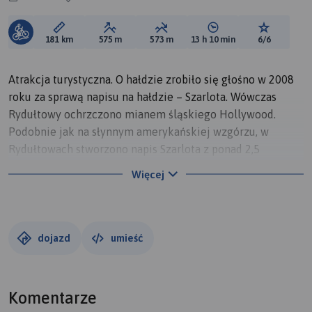
Długość trasy:
Suma przewyższeń:
Suma spadków:
Średni czas potrzebny 
Ocena tras
181 km
575 m
573 m
13 h 10 min
6/6
Atrakcja turystyczna. O hałdzie zrobiło się głośno w 2008
roku za sprawą napisu na hałdzie – Szarlota. Wówczas
Rydułtowy ochrzczono mianem śląskiego Hollywood.
Podobnie jak na słynnym amerykańskiej wzgórzu, w
Rydułtowach stworzono napis Szarlota z ponad 2,5
metrowych liter ustawionych w pobliżu czubka hałdy.
Więcej
Rydułtowy to miasto i gmina w powiecie wodzisławskim.
Miejscowość, posiadająca długą historię i wzmiankowana
już w XIII w., stanowi obecnie znany ośrodek wydobycia
dojazd
umieść
węgla kamiennego. W wyniku lat działania kopalni
powstała tu wielka hałda odpadów pokopalnianych. Należy
ona do największych tego rodzaju obiektów w Europie, a
Komentarze
współcześnie - nazwana pieszczotliwie „Szarlotą” -