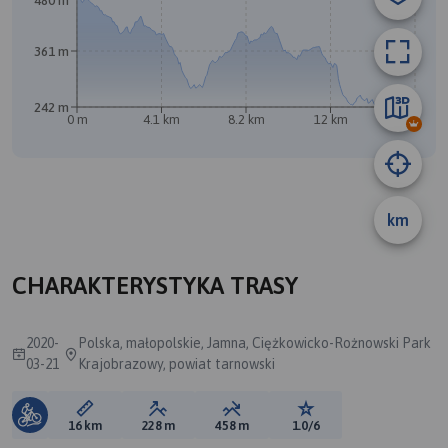
480 m
B
361 m
242 m
A
0 m
4.1 km
8.2 km
12 km
16 km
km
CHARAKTERYSTYKA TRASY
2020-
Polska, małopolskie, Jamna, Ciężkowicko-Rożnowski Park
03-21
Krajobrazowy, powiat tarnowski
Długość trasy:
Suma przewyższeń:
Suma spadków:
Ocena trasy:
16 km
228 m
458 m
1.0/6