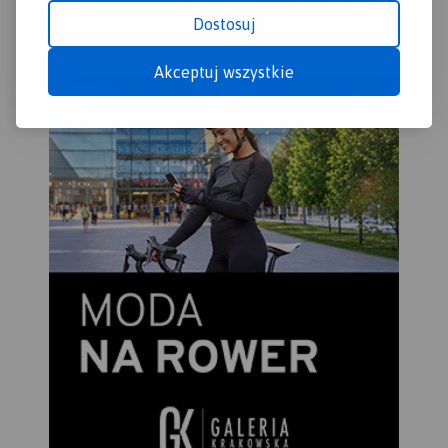
Dostosuj
Mapa przedstawia sieć
zrealizowanych do tej pory
Akceptuj wszystkie
(VII 2020) tras rowerowych:
- z projektu VeloMałopolska;
- Szlak wokół Tatr (część
polska);
- inne szlaki rowerowe
(lokalne terenowe, szlak
Orlich Gniazd, Green Velo,
Szlak karpacki).
Wiślana Trasa Rowerowa,
VeloDunajec, VeloNatura
oraz VeloMetropolis są w
znacznej części
gotowe. Pozostałe trasy:
VeloRaba, VeloPrądnik i
VeloRudawa są na etapie
planowania lub
budowy. Przebieg każdej ze
wspomnianych tras został