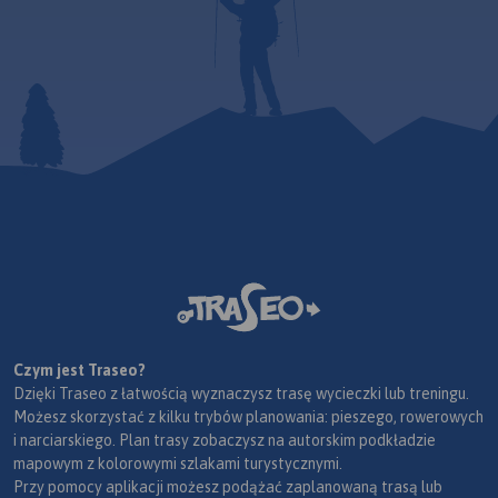
nastawionych na przejazdy
długodystansowe na
rowerach
trekkingowych. Mapę offline
można zakupić w aplikacji
Traseo na urządzenia
mobilne.
Rok wydania 2024
Czym jest Traseo?
Dzięki Traseo z łatwością wyznaczysz trasę wycieczki lub treningu.
Możesz skorzystać z kilku trybów planowania: pieszego, rowerowych
i narciarskiego. Plan trasy zobaczysz na autorskim podkładzie
mapowym z kolorowymi szlakami turystycznymi.
Przy pomocy aplikacji możesz podążać zaplanowaną trasą lub