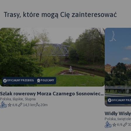
Trasy, które mogą Cię zainteresować
OFICJALNY PRZEBIEG
POLECAMY
Szlak rowerowy Morza Czarnego Sosnowiec -
oficjalny przebieg
Polska, śląskie, Słupna
OFICJALNY PR
6/6
14,3 km
20m
Widły Wisły
Annopol - o
Polska, świętok
6/6
1