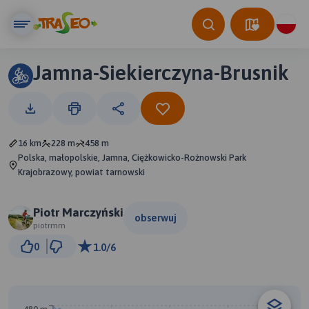
Jamna-Siekierczyna-Brusnik
16 km
228 m
458 m
Polska, małopolskie, Jamna, Ciężkowicko-Rożnowski Park
Krajobrazowy, powiat tarnowski
Piotr Marczyński
obserwuj
piotrmm
2 km
0
1.0/6
© Traseo Map
© OpenMapTiles
© OpenStreetMap contributors