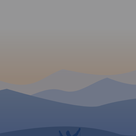
zjazdy, miejsca
niebezpieczne, drogi o
zwiększonym natężeniu
ruchu samochodowego. Jest
również kilometraż
prezentowanych tras. Poza
trasami Velo Małopolska na
mapie pokazano wszystkie
szlaki rowerowe (głównie
gminne, w znacznej części
terenowe). Specjalna grafika
pozwoliła na
wyeksponowanie tras i
szlaków
rowerowych. "Małopolska na
rowerze" to
mapa/niezbędnik -
obowiązkowe wyposażenie
dla wszystkich rowerzystów o
zacięciu turystycznym,
szczególnie tych