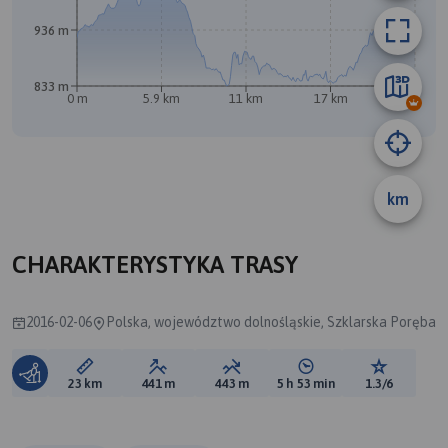
936 m
A
B
833 m
0 m
5.9 km
11 km
17 km
23 km
km
CHARAKTERYSTYKA TRASY
2016-02-06
Polska, województwo dolnośląskie, Szklarska Poręba
Długość trasy:
Suma przewyższeń:
Suma spadków:
Średni czas potrzebny 
Ocena tras
23 km
441 m
443 m
5 h 53 min
1.3/6