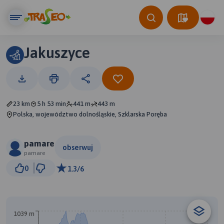
Jakuszyce
23 km
5 h 53 min
441 m
443 m
Polska, województwo dolnośląskie, Szklarska Poręba
pamare
obserwuj
pamare
2 km
0
1.3/6
© Traseo Map
© OpenMapTiles
© OpenStreetMap contributors
1039 m