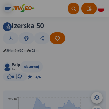
Izerska 50
39 km
610 m
602 m
Palp
obserwuj
Palp
2 km
0
1.4/6
© Traseo Map
© OpenMapTiles
© OpenStreetMap contributors
999 m