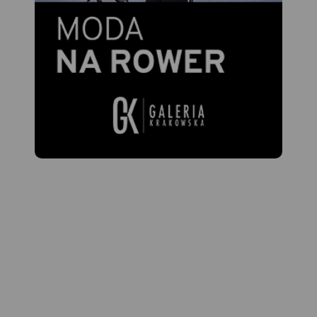
Łabskim Szczytem, na
Kopa (1126 m n.p.m.). Takie
wysokości 1386 m n.p.m.
ukształtowanie powierzchni
Krajobraz karkonoski
w połączeniu z dobrym
urozmaicają licznie
zagospodarowaniem i dużą
występujące na potokach
Rok wydania: 2022
atrakcyjnością terenu
wodospady i kaskady.
przyczyniło się do rozwoju
Występujące tu wody
turystyki - pieszej, rowerowej
termalne i mineralne
i narciarstwa biegowego.
przyczyniły się do rozwoju
Gęsta sieć utwardzonych
znanych uzdrowisk - Cieplic i
dróg niczym magnes
Świeradowa-Zdroju, a w
przyciąga licznie
Czechach - Janské Lázně.
przybywających tu kolarzy
górskich. Zimą popularne
Izery oferują dobrze
przygotowane trasy pod
biegówki.
Najpopularniejszym
miejscem do uprawiania
narciarstwa biegowego są
Jakuszyce.