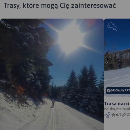
Trasy, które mogą Cię zainteresować
MAP
APL
MAPA TURYSTYCZNA W
APLIKACJI TRASEO
Map
Ize
OFICJALNY PR
obsz
Jedna z najdokładniejszych
czę
na rynku map Gór Izerskich.
Trasa narc
map
Zawiera najważniejsze
Mogielicy
Polska, małopol
wyz
grzbiety zarówno po polskiej,
6/6
2
pół
jak i czeskiej stronie Gór
wsc
Izerskich i Jizerskych hor.
Kra
Mapa została