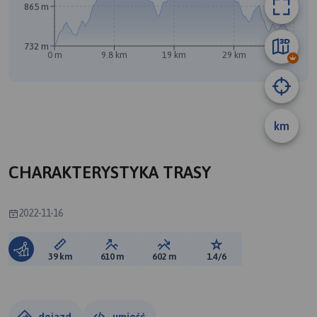
865 m
732 m
0 m
9.8 km
19 km
29 km
39 km
km
B
A
CHARAKTERYSTYKA TRASY
2022-11-16
Długość trasy:
Suma przewyższeń:
Suma spadków:
Ocena trasy:
39 km
610 m
602 m
1.4/6
dojazd
umieść