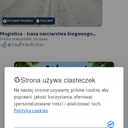
Bob
zaktualizowana w terenie i
tak
zawiea najważniejsze
Jak
atrakcje turystyczne i
OFICJALNY PRZEBIEG
POLECAMY
Rok
krajoznawcze. Oznaczono
na niej szlaki turystyczen:
Mogielica - trasa narciarstwa biegowego
piesze i rowerowe wraz z
rodzinna
Polska, małopolskie, Szczawa
czasami przejść.
Rok
6/6
6 km
322m
wydania 2022
MAPA TURYSTYCZNA W
Strona używa ciasteczek
APLIKACJI TRASEO
Na naszej stronie używamy plików cookie, aby
poprawić jakość korzystania, oferować
Mapa w świetnej skali 1:35
000. Na mapie znajdują się
spersonalizowane treści i analizować ruch.
Karkonosze, Góry Izerskie,
Polityka cookies
plany (centra miast)
Świeradowa-Zdroju,
Karpacza, Szklarskiej Poręby