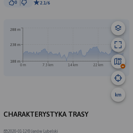
0
2.1/6
© Traseo Map
© OpenMapTiles
© OpenStreetMap contributors
A
B
288 m
238 m
188 m
0 m
7.3 km
14 km
22 km
29 km
km
CHARAKTERYSTYKA TRASY
2020-01-12
Janów Lubelski