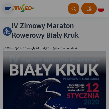
IV Zimowy Maraton
Rowerowy Biały Kruk
29 km
1 h 35 min
74 m
75 m
Janów Lubelski