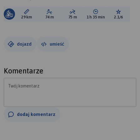
Długość trasy:
Suma przewyższeń:
Suma spadków:
Średni czas potrzebny 
Ocena tras
29 km
74 m
75 m
1 h 35 min
2.1/6
dojazd
umieść
Komentarze
Twój komentarz
dodaj komentarz