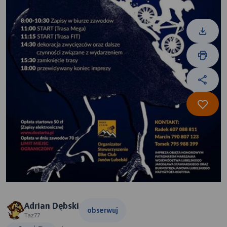
Adrian Dębski
obserwuj
Taz77
2 km