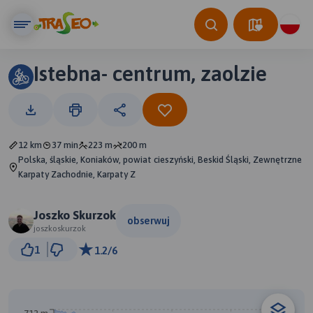
Istebna- centrum, zaolzie
12 km
37 min
223 m
200 m
Polska, śląskie, Koniaków, powiat cieszyński, Beskid Śląski, Zewnętrzne
Karpaty Zachodnie, Karpaty Z
Joszko Skurzok
obserwuj
joszkoskurzok
1 km
1
1.2/6
© Traseo Map
© OpenMapTiles
© OpenStreetMap contributors