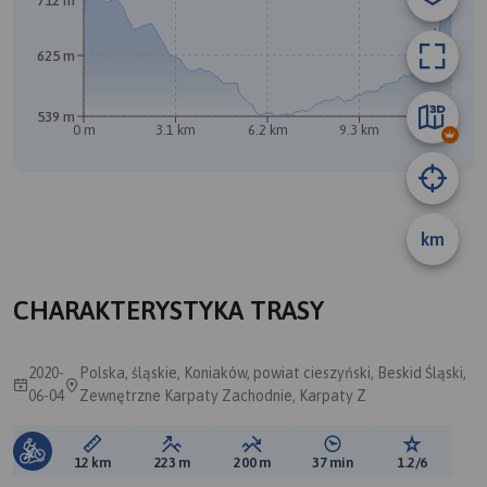
712 m
625 m
539 m
0 m
3.1 km
6.2 km
9.3 km
12 km
B
A
km
CHARAKTERYSTYKA TRASY
2020-
Polska, śląskie, Koniaków, powiat cieszyński, Beskid Śląski,
06-04
Zewnętrzne Karpaty Zachodnie, Karpaty Z
Długość trasy:
Suma przewyższeń:
Suma spadków:
Średni czas potrzebny 
Ocena tras
12 km
223 m
200 m
37 min
1.2/6