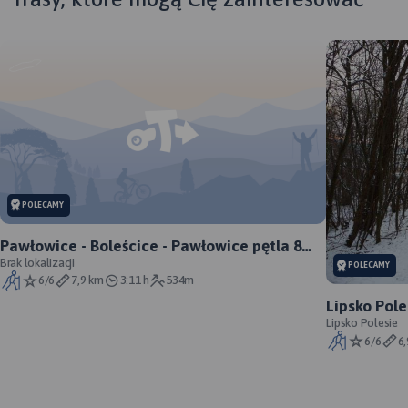
POLECAMY
Pawłowice - Boleścice - Pawłowice pętla 8
km
Brak lokalizacji
POLECAMY
6/6
7,9 km
3:11 h
534m
Lipsko Pole
walking (pr
Lipsko Polesie
6/6
6