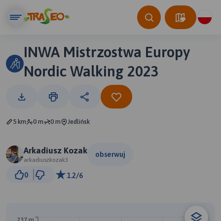
INWA Mistrzostwa Europy
Nordic Walking 2023
5 km
0 m
0 m
Jedlińsk
Arkadiusz Kozak
obserwuj
arkadiuszkozak3
300 m
0
1.2/6
© Traseo Map
© OpenMapTiles
© OpenStreetMap contributors
B
A
237 m