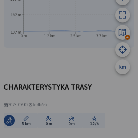
187 m
137 m
0 m
1.2 km
2.5 km
3.7 km
5 km
km
CHARAKTERYSTYKA TRASY
2023-09-02
Jedlińsk
Długość trasy:
Suma przewyższeń:
Suma spadków:
Ocena trasy:
5 km
0 m
0 m
1.2/6