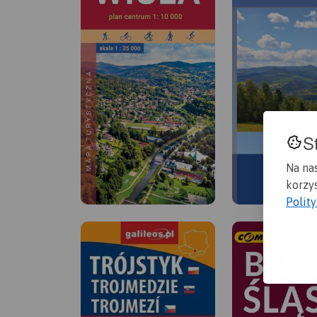
S
Na na
korzys
Polit