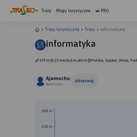
Trasy
Mapy turystyczne
PRO
Trasy turystyczne
Trasy
informatyka
informatyka
579 m
15 min
0 m
0 m
Polska, śląskie, Wisła, Pa
Ajamuchu
obserwuj
Ajamuchu
668 m
B
618 m
A