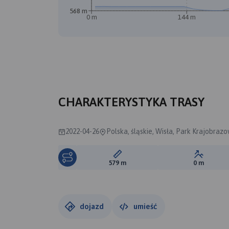
568 m
0 m
144 m
CHARAKTERYSTYKA TRASY
2022-04-26
Polska, śląskie, Wisła, Park Krajobrazo
Długość trasy:
Suma prz
579 m
0 m
dojazd
umieść