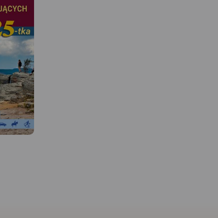
MAPA TURYSTYCZNA W
APLIKACJI TRASEO
MAPA TURYSTYCZNA W
APLIKACJI TRASEO
Beskid Śląski, którego f
obejmuje niniejsza mapa
Mapa z zaznaczonymi m.in.
najdalej, na terenie Pols
zabytkami, noclegami, bazą
zachód wysuniętą grup
gastronomiczną, basenami,
górską Beskidów Zachod
wyciągami narciarskimi.
 W
Obszar to niezwykle atr
Podano aktualne przebiegi
bo znajdziemy tutaj za
szlaków pieszych i rowerowych,
ciekawe miejscowości p
łącznie z kilometrażem, przy
drewnianej architektury,
Wisła.
szlakach pieszych podano
również znane powszec