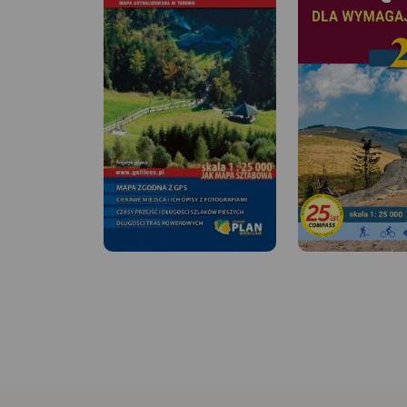
MAPA TURYSTYCZNA W
APLIKACJI TRASEO
Mapa przedstawia okolice
ciekawej miejscowości
turystycznej, położonej w
Beskidzie Śląskim. Zasięg mapy
wyznaczają: Ustroń na
północy, Wielka Czantoria na
zachodzie, Istebna na południu
i Barania Góra na
MAPA TURYSTYCZNA
APLIKACJI TRASEO
wschodzie. Okolice Wisły słyną
z licznych szlaków pieszych i
rowerowych oraz atrakcyjnych
Mapa turystyczna „
tras narciarstwa biegowego.