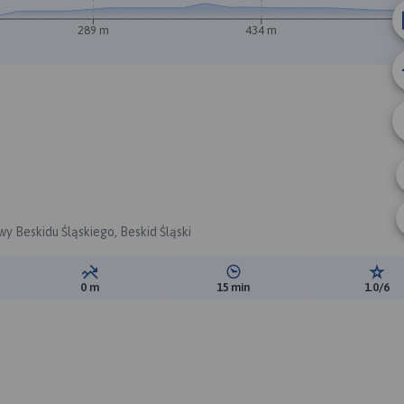
289 m
434 m
wy Beskidu Śląskiego, Beskid Śląski
ewyższeń:
Suma spadków:
Średni czas potrzebny na pokon
Ocen
0 m
15 min
1.0/6