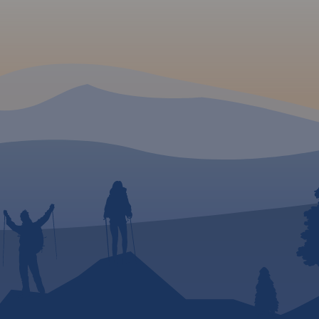
e i
akcje
e jest
rwny
e od
 stały
jami,
id