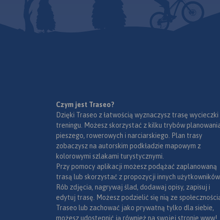
Rok wydania: 2017
szlaki opisano długościami i
na tym obszarze Ust
czasami przejść. Mapa jest
Szczyrk należą do 
cieniowana, więc wizualizacja
ośrodków tury
ukształtowania terenu jest
wypoczynkowych 
bardziej przystępna.
górach. Zimą narci
do dyspozycji ki
wyciągów narciarsk
przygotowan
zjazdowe. Bardzo
jest też turysty
Czym jest Traseo?
rowerowa. Beskid Śl
Dzięki Traseo z łatwością wyznaczysz trasę wycieczki
o dużych wyso
treningu. Możesz skorzystać z kilku trybów planowania
względnych, jed
pieszego, rowerowych i narciarskiego. Plan trasy
poznane i zagosp
zobaczysz na autorskim podkładzie mapowym z
Posiadają rozbud
kolorowymi szlakami turystycznymi.
dróg i szlaków tur
Przy pomocy aplikacji możesz podążać zaplanowaną
bardzo dobrą bazę
trasą lub skorzystać z propozycji innych użytkowników
w tym wiele s
Rób zdjęcia, nagrywaj ślad, dodawaj opisy, zapisuj i
górskich. Mapa p
edytuj trasę. Możesz podzielić się nią ze społeczności
m.in. rzeźbę terenu,
Traseo lub zachować jako prywatną tylko dla siebie,
tym nazw ulic), 
możesz udostępnić ją również na swojej stronie www!