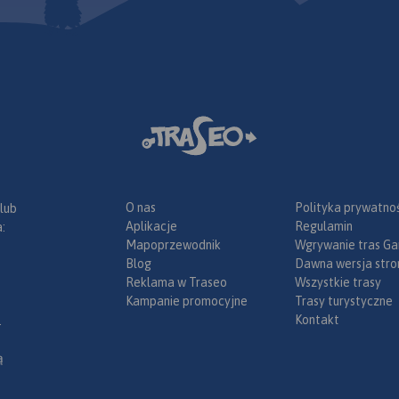
roń, Wisła i
największych
styczno-
w polskich
arze mają tu
lkadziesiąt
ich i dobrze
e trasy
 popularna
ka piesza i
ąski to góry
O nas
Polityka prywatnoś
 lub
kościach
Aplikacje
Regulamin
:
nak dobrze
Mapoprzewodnik
Wgrywanie tras Ga
odarowane.
Blog
Dawna wersja stro
owaną sieć
Reklama w Traseo
Wszystkie trasy
ystycznych,
Kampanie promocyjne
Trasy turystyczne
 noclegową,
Kontakt
.
chronisk
rzedstawia
ą
 sieć dróg (w
zabudowę, a