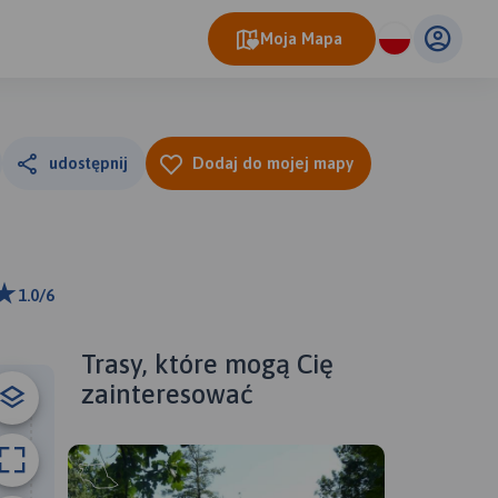
Moja Mapa
udostępnij
Dodaj do mojej mapy
1.0/6
ributors
Trasy, które mogą Cię
zainteresować