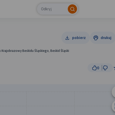
Odkryj
pobierz
drukuj
rk Krajobrazowy Beskidu Śląskiego, Beskid Śląski
0
20 m
© Traseo Map
© OpenMapTiles
© OpenStreetMap cont