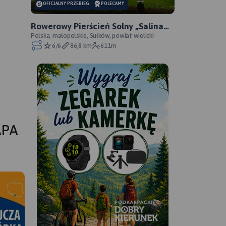
OFICJALNY PRZEBIEG
POLECAMY
Rowerowy Pierścień Solny „Salina
Cracoviensis” - oficjalny przebieg
Polska, małopolskie, Sułków, powiat wielicki
6/6
86,8 km
611m
APA