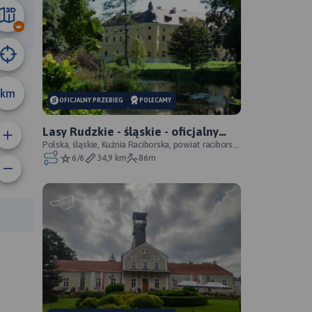
579 m
km
OFICJALNY PRZEBIEG
POLECAMY
Lasy Rudzkie - śląskie - oficjalny
przebieg
Polska, śląskie, Kuźnia Raciborska, powiat raciborski,
Park Krajobrazowy Cysterskie Kompozycje Krajo
6/6
34,9 km
86m
anie trasy:
a trasy: