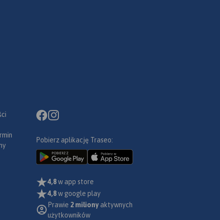
ci
rmin
Pobierz aplikację Traseo:
ny
4,8
w app store
4,8
w google play
Prawie
2 miliony
aktywnych
użytkowników