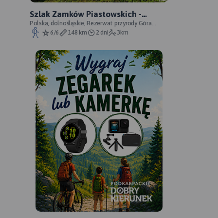
Szlak Zamków Piastowskich -
oficjalny przebieg
Polska, dolnośląskie, Rezerwat przyrody Góra
Choina, Zagórze Śląskie, powiat wałbrzyski
6/6
148 km
2 dni
3km