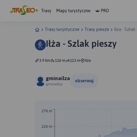
Trasy
Mapy turystyczne
PRO
Trasy turystyczne
Trasy piesze
Iłża - Szlak
Iłża - Szlak pieszy
3.9 km
116 m
121 m
Iłża
gminailza
obserwuj
gminailza
276 m
226 m