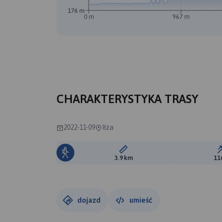
176 m
0 m
967 m
CHARAKTERYSTYKA TRASY
2022-11-09
Iłża
Długość trasy:
3.9 km
11
dojazd
umieść