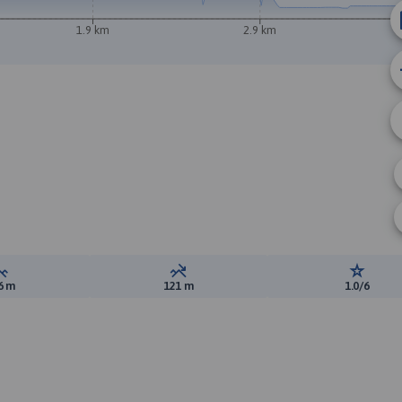
1.9 km
2.9 km
B
A
Suma przewyższeń:
Suma spadków:
Ocena t
6 m
121 m
1.0/6