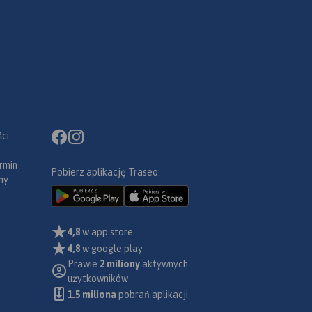
ci
rmin
Pobierz aplikację Traseo:
ny
4,8
w app store
4,8
w google play
Prawie
2 miliony
aktywnych
użytkowników
1.5 miliona
pobrań aplikacji