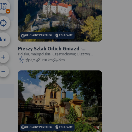
3.8 km
OFICJALNY PRZEBIEG
POLECAMY
km
Pieszy Szlak Orlich Gniazd -
oficjalny przebieg szlaku
Polska, małopolskie, Częstochowa; Olsztyn;
Mirów; Bobolice; Morsko; Ogrodzieniec; Pilica;
6/6
158 km
2km
Smoleń; By
rasy:
OFICJALNY PRZEBIEG
POLECAMY