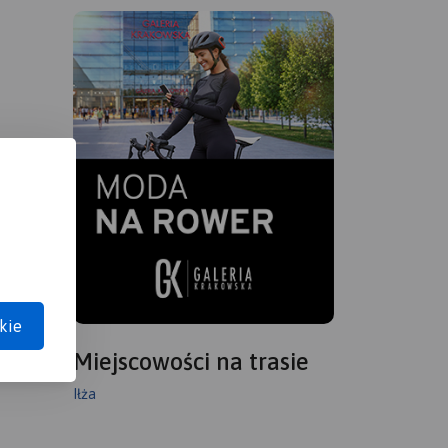
kie
Miejscowości na trasie
Iłża