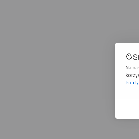
S
Na na
korzys
Polit