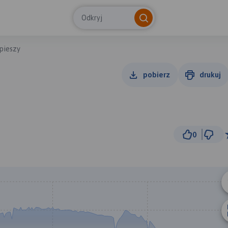
Odkryj
 pieszy
pobierz
drukuj
0
300 m
© Traseo Map
© OpenMapTiles
© OpenStreetMap cont