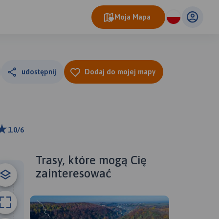
Moja Mapa
udostępnij
Dodaj do mojej mapy
1.0/6
ributors
Trasy, które mogą Cię
zainteresować