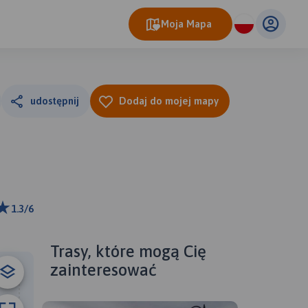
Moja Mapa
udostępnij
Dodaj do mojej mapy
1.3/6
m
ributors
Trasy, które mogą Cię
zainteresować