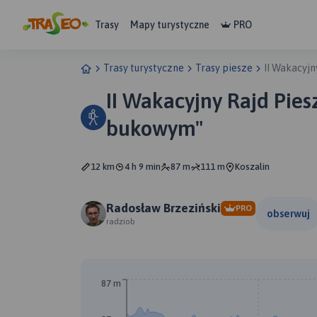
Trasy
Mapy turystyczne
PRO
Trasy turystyczne
Trasy piesze
II Wakacyj
II Wakacyjny Rajd Pie
bukowym"
12 km
4 h 9 min
87 m
111 m
Koszalin
Radosław Brzeziński
PRO
obserwuj
radziob
87 m