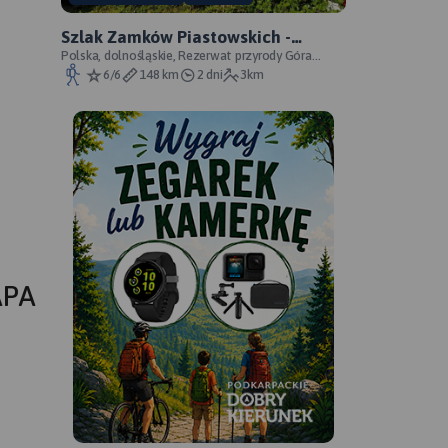
Szlak Zamków Piastowskich -
oficjalny przebieg
Polska, dolnośląskie, Rezerwat przyrody Góra
Choina, Zagórze Śląskie, powiat wałbrzyski
6/6
148 km
2 dni
3km
APA