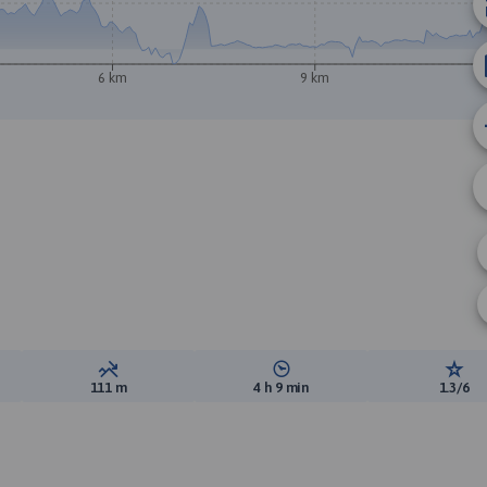
6 km
9 km
B
A
ewyższeń:
Suma spadków:
Średni czas potrzebny na pokon
Ocen
111 m
4 h 9 min
1.3/6