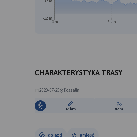
37 m
-12 m
0 m
3 km
CHARAKTERYSTYKA TRASY
2020-07-25
Koszalin
Długość trasy:
Suma prz
12 km
87 m
dojazd
umieść