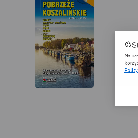
S
Na na
korzys
Polit