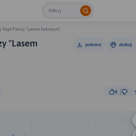
Odkryj
ny Rajd Pieszy "Lasem bukowym"
szy "Lasem
pobierz
drukuj
0
1 k
© Traseo Map
© OpenMapTiles
© OpenStreetMap cont