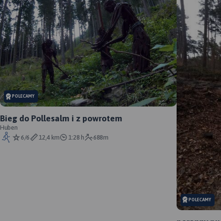
POLECAMY
Bieg do Pollesalm i z powrotem
Huben
6/6
12,4 km
1:28 h
688m
POLECAMY