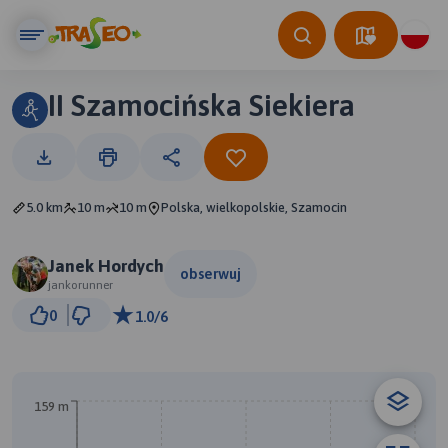
II Szamocińska Siekiera
5.0 km
10 m
10 m
Polska, wielkopolskie, Szamocin
Janek Hordych
obserwuj
jankorunner
300 m
0
1.0/6
© Traseo Map
© OpenMapTiles
© OpenStreetMap contributors
159 m