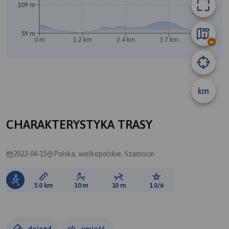
109 m
A
B
59 m
0 m
1.2 km
2.4 km
3.7 km
4.9 km
km
CHARAKTERYSTYKA TRASY
2022-04-15
Polska, wielkopolskie, Szamocin
Długość trasy:
Suma przewyższeń:
Suma spadków:
Ocena trasy:
5.0 km
10 m
10 m
1.0/6
dojazd
umieść