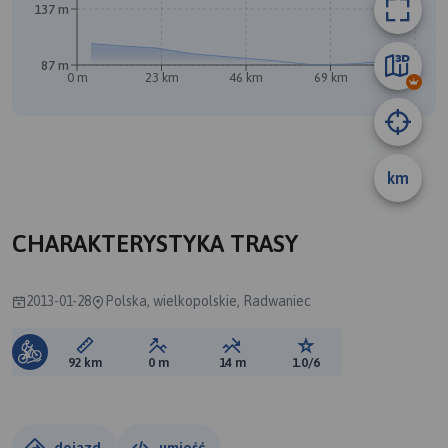
137 m
87 m
0 m
23 km
46 km
69 km
92 km
A
B
km
CHARAKTERYSTYKA TRASY
2013-01-28
Polska, wielkopolskie, Radwaniec
Długość trasy:
Suma przewyższeń:
Suma spadków:
Ocena trasy:
92 km
0 m
14 m
1.0/6
dojazd
umieść