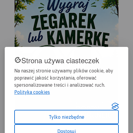
ora
informacje przydatne
Rok
turyście, oraz podano
przebiegi szlaków pieszych i
rowerowych.
Strona używa ciasteczek
Na naszej stronie używamy plików cookie, aby
poprawić jakość korzystania, oferować
spersonalizowane treści i analizować ruch.
Polityka cookies
Tylko niezbędne
Dostosuj