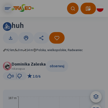
huh
92 km
0 m
14 m
Polska, wielkopolskie, Radwaniec
Dominika Zaleska
obserwuj
nikaragua
10 km
0
1.0/6
© Traseo Map
© OpenMapTiles
© OpenStreetMap contributors
187 m