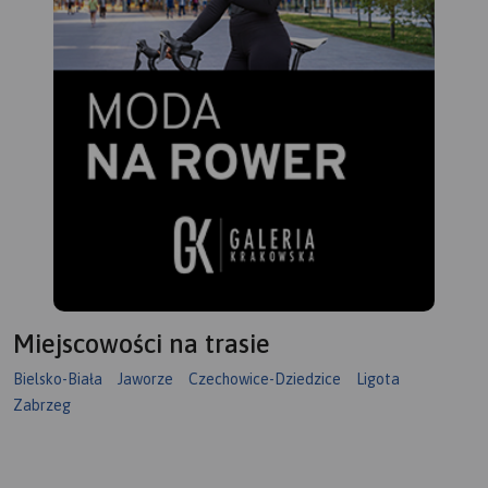
Rekomendujemy ją do
uprawiania różnych form
turystyki, także dla osób
zmotoryzowanych. Mapę offline
można zakupić w aplikacji
Traseo na urządzenia
mobilne.
Rok wydania 2024
Miejscowości na trasie
Bielsko-Biała
Jaworze
Czechowice-Dziedzice
Ligota
Zabrzeg