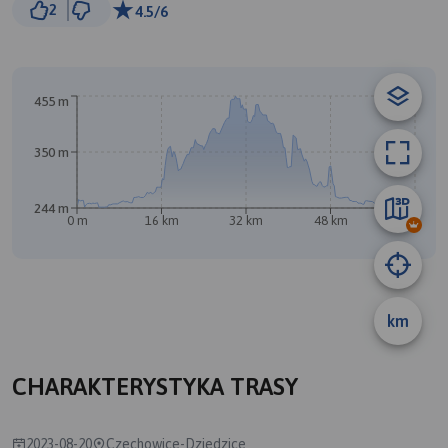
2
4.5/6
© Traseo Map
© OpenMapTiles
© OpenStreetMap contributors
B
A
455 m
350 m
244 m
0 m
16 km
32 km
48 km
64 km
km
CHARAKTERYSTYKA TRASY
2023-08-20
Czechowice-Dziedzice