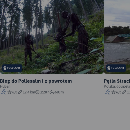
POLECAMY
POLECAMY
Bieg do Pollesalm i z powrotem
Pętla Stra
Huben
Polska, dolnośl
6/6
12,4 km
1:28 h
688m
6/6
1