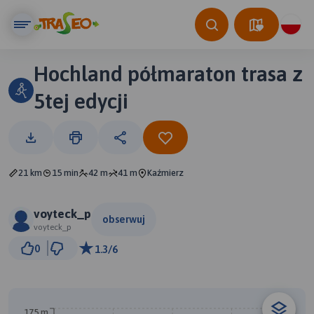
Hochland półmaraton trasa z
5tej edycji
21 km
15 min
42 m
41 m
Kaźmierz
voyteck_p
obserwuj
voyteck_p
2 km
0
1.3/6
© Traseo Map
© OpenMapTiles
© OpenStreetMap contributors
175 m