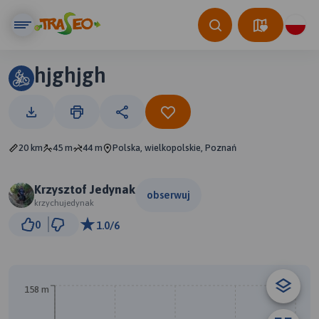
hjghjgh
20 km
45 m
44 m
Polska, wielkopolskie, Poznań
Krzysztof Jedynak
obserwuj
krzychujedynak
1 km
0
1.0/6
© Traseo Map
© OpenMapTiles
© OpenStreetMap contributors
158 m