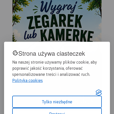
Krajobrazowego Puszczy
Kostrzyn.
ora
Zielonki oraz Park
Rok
Krajobrazowy Promno.
Strona używa ciasteczek
Na naszej stronie używamy plików cookie, aby
poprawić jakość korzystania, oferować
spersonalizowane treści i analizować ruch.
Polityka cookies
Tylko niezbędne