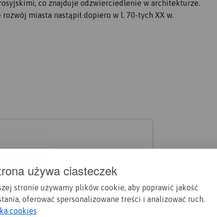
osyjskimi, co znajduje odzwierciedlenie w architekturze.
le rozwój miasta nastąpił dopiero w l. 70-tych XX w.
trona używa ciasteczek
szej stronie używamy plików cookie, aby poprawić jakość
tania, oferować spersonalizowane treści i analizować ruch.
yka cookies