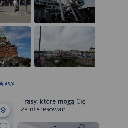
4.5/6
m
ributors
Trasy, które mogą Cię
zainteresować