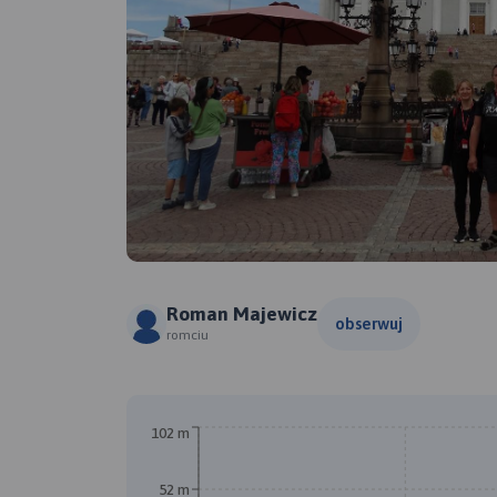
Roman Majewicz
obserwuj
romciu
B
102 m
52 m