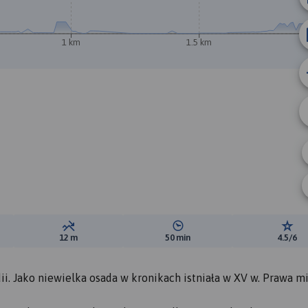
1 km
1.5 km
A
ewyższeń:
Suma spadków:
Średni czas potrzebny na pokon
Ocen
12 m
50 min
4.5/6
dii. Jako niewielka osada w kronikach istniała w XV w. Prawa m