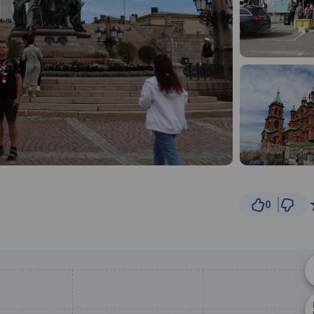
0
100 
© Traseo Map
© OpenMapTiles
© OpenStreetMap cont