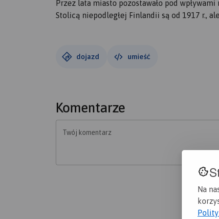
Przez lata miasto pozostawało pod wpływami r
Stolicą niepodległej Finlandii są od 1917 r., a
dojazd
umieść
Komentarze
Twój komentarz
S
Na na
korzys
Polit