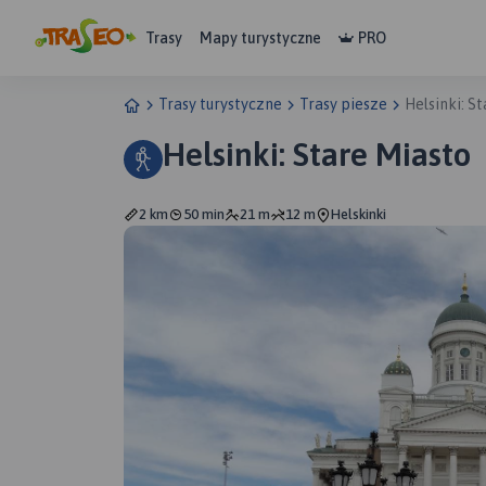
Trasy
Mapy turystyczne
PRO
Trasy turystyczne
Trasy piesze
Helsinki: S
Helsinki: Stare Miasto
2 km
50 min
21 m
12 m
Helskinki