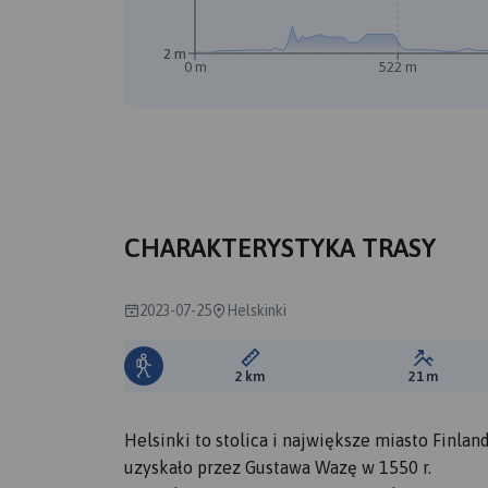
2 m
0 m
522 m
CHARAKTERYSTYKA TRASY
2023-07-25
Helskinki
Długość trasy:
Suma prz
2 km
21 m
Helsinki to stolica i największe miasto Finlan
uzyskało przez Gustawa Wazę w 1550 r.