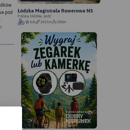
ródków
Łódzka Magistrala Rowerowa NS
wa pod
Polska, łódzkie, Łódź
.
6/6
201 km
300m
a
 domu