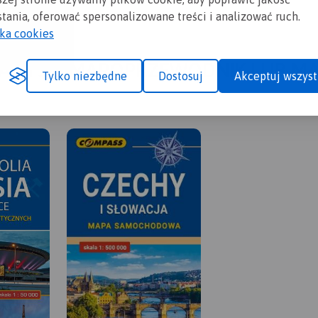
tania, oferować spersonalizowane treści i analizować ruch.
yka cookies
A CI SIĘ MAPOPRZEWODNIK LUB M
Tylko niezbędne
Dostosuj
Akceptuj wszyst