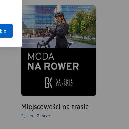
APA
kie
Miejscowości na trasie
Bytom
Zabrze