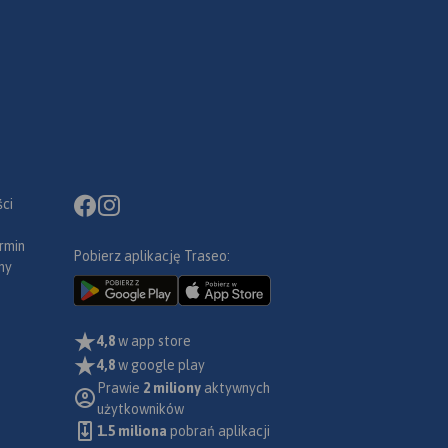
ci
rmin
Pobierz aplikację Traseo:
ny
4,8
w app store
4,8
w google play
Prawie
2 miliony
aktywnych
użytkowników
1.5 miliona
pobrań aplikacji