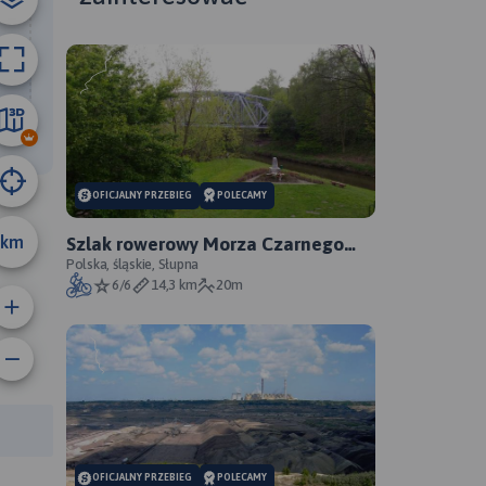
14 km
OFICJALNY PRZEBIEG
POLECAMY
km
Szlak rowerowy Morza Czarnego
Sosnowiec - oficjalny przebieg
Polska, śląskie, Słupna
6/6
14,3 km
20m
anie trasy:
a trasy:
OFICJALNY PRZEBIEG
POLECAMY