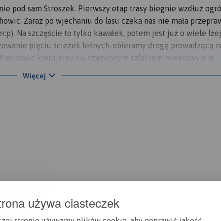
nie pod sam Stroszek. Pierwszy etap trasy biegnie wzdłuż og
chowic. Zaraz po wjechaniu do lasu czeka nas nie mała przepra
p). Na szczęście to tylko kawałek, potem jest już o wiele lżej
żowanie pięciu ścieżek leśnych-obieramy drogę prowadzącą n
 Miechowic kierujemy się czerwonym szlakiem rowerowym w
odjeżdżamy pod samą stację kolejki wąskotorowej. Powrót do
Więcej
przyjemnie, ale jest on dosyć słabo oznaczony. Parę razy
trona używa ciasteczek
szej stronie używamy plików cookie, aby poprawić jakość