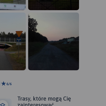
6/6
00 m
ributors
Trasy, które mogą Cię
zainteresować