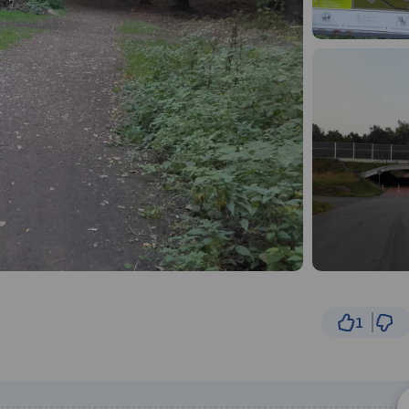
1
5
© Traseo Map
© OpenMapTiles
© OpenStreetMap cont