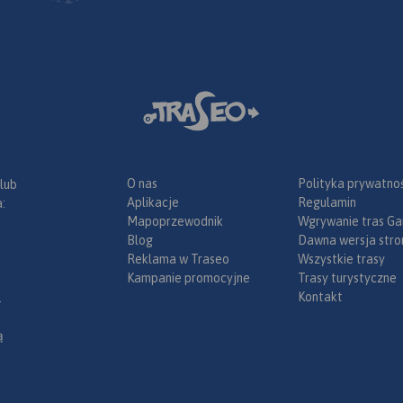
Mapa dodatkowo zawiera:
- schemat dróg płatnych na
Słowacji i w Czechach;
- wykaz węzłów na
autostradach i drogach
ekspresowych na Słowacji;
- plany Pragi i Bratysławy;
- schemat metra w Pradze;
- informacje praktyczne dla
podróżujących samochodem
O nas
Polityka prywatnoś
 lub
po Słowacji i Czechach (m.in.:
Aplikacje
Regulamin
:
wybrane przepisy drogowe,
Mapoprzewodnik
Wgrywanie tras Ga
wymagane dokumenty,
Blog
Dawna wersja stro
obowiązkowe wyposażenie
Reklama w Traseo
Wszystkie trasy
samochodu, rodzaje winiet).
Kampanie promocyjne
Trasy turystyczne
Mapę offline można zakupić w
Kontakt
.
aplikacji Traseo na urządzenia
mobilne.
Rok wydania 2020
ą