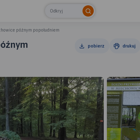
Odkryj
chowice późnym popołudniem
późnym
pobierz
drukuj