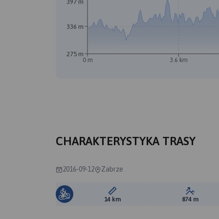
397 m
B
A
336 m
275 m
0 m
3.6 km
CHARAKTERYSTYKA TRASY
2016-09-12
Zabrze
Długość trasy:
Suma prz
14 km
874 m