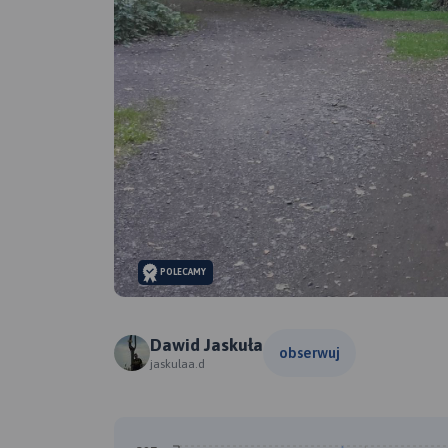
POLECAMY
Dawid Jaskuła
obserwuj
jaskulaa.d