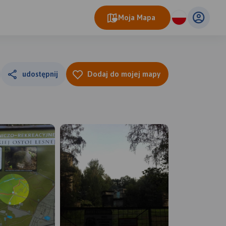
Moja Mapa
udostępnij
Dodaj do mojej mapy