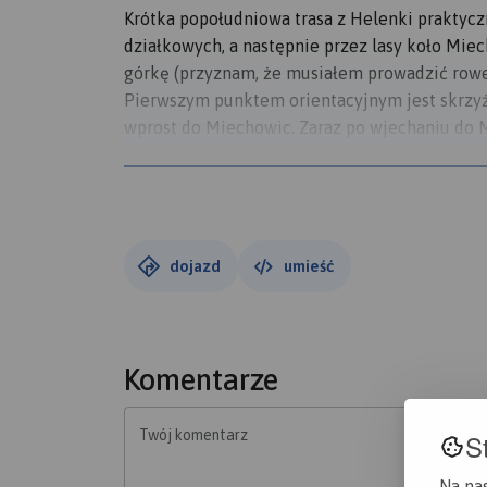
Krótka popołudniowa trasa z Helenki praktycz
działkowych, a następnie przez lasy koło Mie
górkę (przyznam, że musiałem prowadzić rower:
Pierwszym punktem orientacyjnym jest skrzy
wprost do Miechowic. Zaraz po wjechaniu do
kierunku Stroszka. Mijamy Autostradę A1 i p
dokładnie tą samą trasą.
Uwaga: Szlakiem czerwonym jedzie się bardzo 
pobłądziłem co zresztą widać na mapie.
dojazd
umieść
Komentarze
Twój komentarz
S
Na na