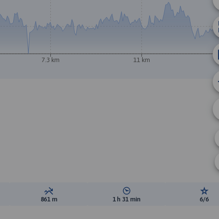
7.3 km
11 km
ewyższeń:
Suma spadków:
Średni czas potrzebny na pokon
Ocen
861 m
1 h 31 min
6/6