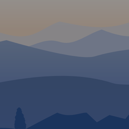
Mapa samochodowa Słowacji i
Czech zawiera: aktualną sieć
autostrad, dróg ekspresowych i
głównych, z podziałem na
dwupasmowe i
jednopasmowe; drogi w
budowie, numerację dróg oraz
kilometraż. Na mapie
zaznaczono: przejścia
graniczne, Autostradowe
Miejsca Obsługi Podróżnych,
wybrane stacje benzynowe,
parkingi i promy wodne, porty
lotnicze, obszary leśne, parki
narodowe, uzdrowiska, większe
ośrodki narciarskie, obiekty na
Liście UNESCO. Legenda w
językach: polskim, angielskim,
czeskim i słowackim.