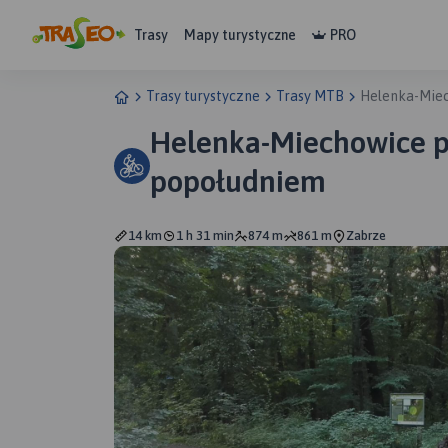
Trasy
Mapy turystyczne
PRO
Trasy turystyczne
Trasy MTB
Helenka-Mie
Helenka-Miechowice 
popołudniem
14 km
1 h 31 min
874 m
861 m
Zabrze