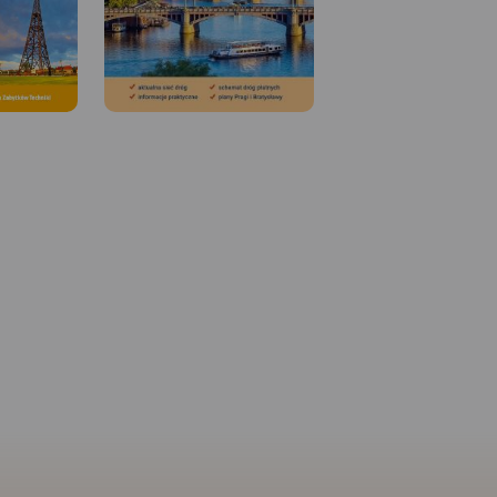
 W
MAPA TURYSTYCZNA W
APLIKACJI TRASEO