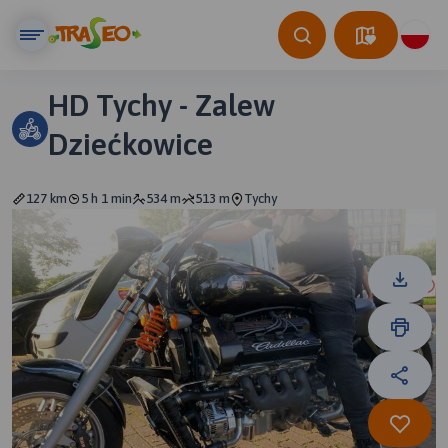
HD Tychy - Zalew
Dziećkowice
127 km
5 h 1 min
534 m
513 m
Tychy