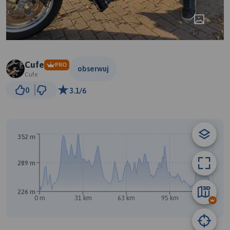
Cufe
PRO
obserwuj
Cufe
10 km
0
3.1/6
© Traseo Map
© OpenMapTiles
© OpenStreetMap contributors
352 m
289 m
226 m
0 m
31 km
63 km
95 km
127 km
B
A