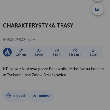
km
CHARAKTERYSTYKA TRASY
2023-09-02
Tychy
Długość trasy:
Suma przewyższeń:
Suma spadków:
Średni czas potrzebny 
Ocena tras
127 km
534 m
513 m
5 h 1 min
3.1/6
HD trasa z Krakowa przez Panewniki, Mikołów na koncert
w Tychach i nad Zalew Dziećkowice.
dojazd
umieść