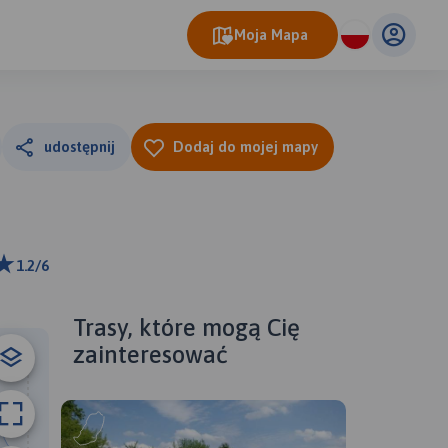
Moja Mapa
udostępnij
Dodaj do mojej mapy
1.2/6
m
ributors
Trasy, które mogą Cię
zainteresować