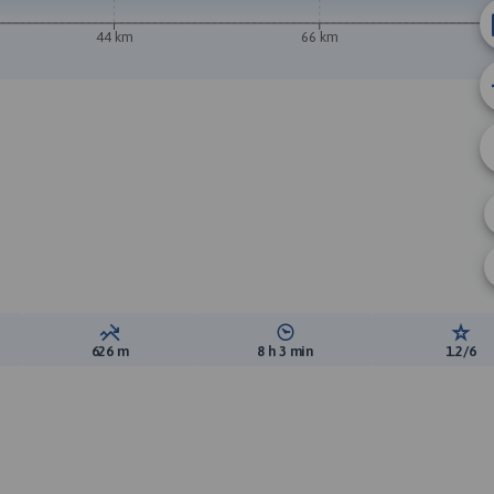
44 km
66 km
ewyższeń:
Suma spadków:
Średni czas potrzebny na pokon
Ocen
626 m
8 h 3 min
1.2/6