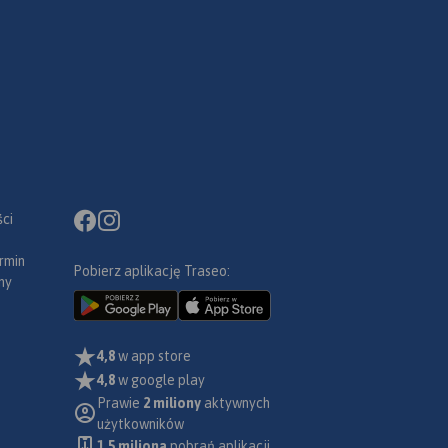
ci
rmin
Pobierz aplikację Traseo:
ny
4,8
w app store
4,8
w google play
Prawie
2 miliony
aktywnych
użytkowników
1.5 miliona
pobrań aplikacji