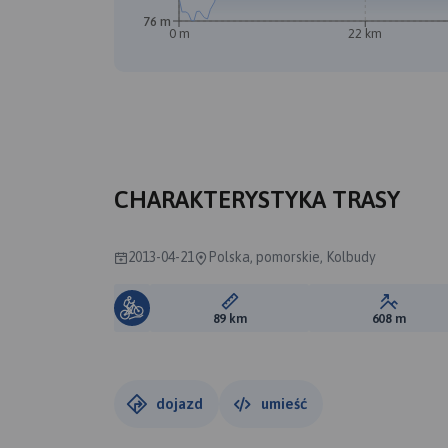
76 m
0 m
22 km
CHARAKTERYSTYKA TRASY
2013-04-21
Polska, pomorskie, Kolbudy
Długość trasy:
Suma prz
89 km
608 m
dojazd
umieść