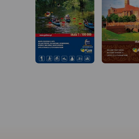
MAPA TURYSTYCZNA
APLIKACJI TRASEO
MAPA TURYSTYCZNA W
APLIKACJI TRASEO
Wieżyca jest najwy
wzniesieniem na Ka
Mapa przedstawia o
Mapa Szwajcarii Kaszubskiej
wokół góry ogranic
oraz Kaszubskiego Parku
miejscowościami: S
Krajobrazowego. Znajdziemy
Kościerzyna, Lipusz
tu okolic Kartuz, Chmielna i
do lotniska w Gdańs
Sierakowic wraz z Wieżycą,
mapie zaznaczono 
Ostrzycami i Szymbarkiem.
przebieg tras turyst
Mapa przygotowana została w
pieszych z długości
skali 1 : 50 000. Posiada siatkę
tras rowerowych i śc
GPS zgodną z WGS 84. Na
przyrodniczych szl
mapie znajdują się nazwy
kajakowych. Są tu t
głównych ulic w