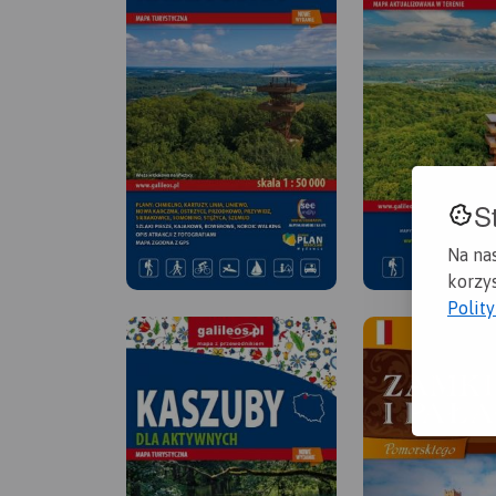
S
Na na
korzys
Polit