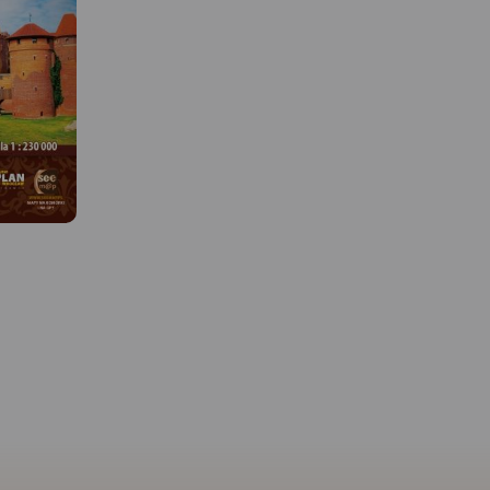
 W
MAPA TURYSTYCZNA W
APLIKACJI TRASEO
MAPA TURYSTYCZNA W
APLIKACJI TRASEO
ższym
Mapa Kaszub obejmuje 
szubach.
Pojezierza Kaszubskieg
bszar
Kaszubskim, Wdzydzkim
Mapa Kaszub dla rowerzystów i
zony
fragmentem Trójmiejsk
piechurów część północna.
karyszów,
Parku Krajobrazowego 
Zasięg mapy ograniczony jest
, Cewice aż
część Borów Tucholskich
miejscowościami: Lipusz i
ku. Na
Zasięg mapy wyznaczaj
Sulęczyno na zachodzie,
aktualny
Bieszkowice na północy
Lębork i Nowy Dwór
ycznych
Zblewo na południu,
Wejherowski na północy,
ami oraz
Dziemiany na zachodzie
Żukowo i Przywidz na
ieżek
Gdańsk na wschodzie.
wschodzie oraz Gołuń i
aków
wydania 2022
Wdzydze Kiszewskie na
eż wszystkie
południu. Na mapie