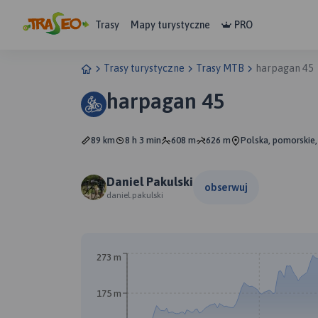
Trasy
Mapy turystyczne
PRO
Trasy turystyczne
Trasy MTB
harpagan 45
harpagan 45
89 km
8 h 3 min
608 m
626 m
Polska, pomorskie,
Daniel Pakulski
obserwuj
daniel.pakulski
273 m
175 m