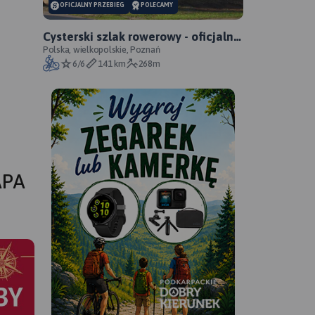
OFICJALNY PRZEBIEG
POLECAMY
Cysterski szlak rowerowy - oficjalny
przebieg
Polska, wielkopolskie, Poznań
6/6
141 km
268m
APA