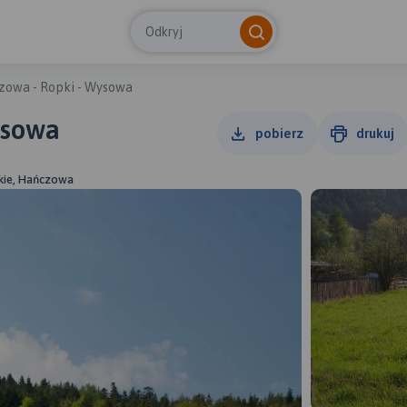
Odkryj
zowa - Ropki - Wysowa
ysowa
pobierz
drukuj
kie, Hańczowa