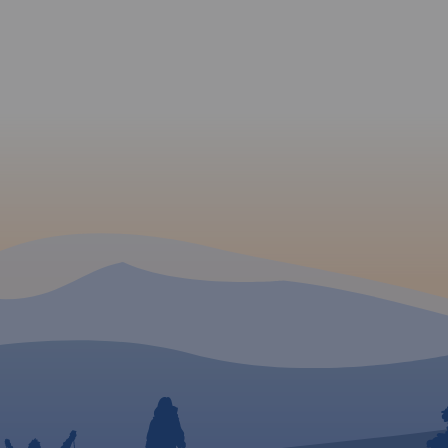
skidu
icy-
hodzie
e na
 na
ackie
u.
Rok