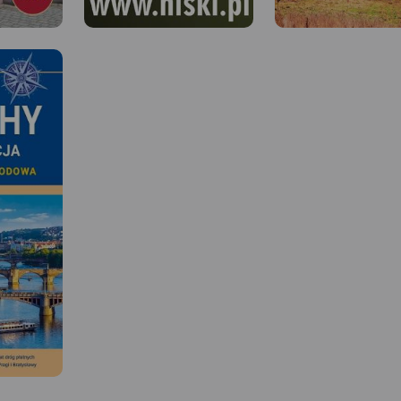
MAPA TURYSTYCZNA W
MAPA TURYSTYCZNA W
APLIKACJI TRASEO
APLIKACJI TRASEO
 W
Mapa Beskidu Niskiego,
Mapa Beskidu Niskiego
przeznaczona jest dla
wydawnictwa Compass 
wszystkich, którzy przybywają
mapa offline na urządz
ajbliższe