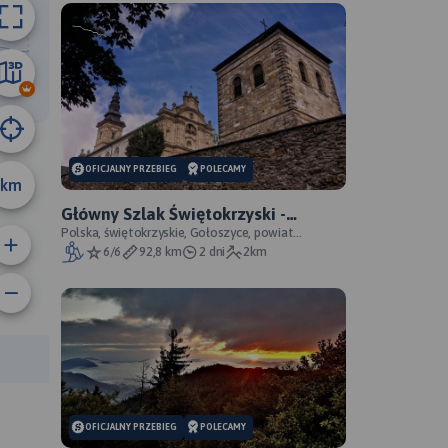
11 km
OFICJALNY PRZEBIEG
POLECAMY
km
Główny Szlak Świętokrzyski -
oficjalny przebieg
Polska, świętokrzyskie, Gołoszyce, powiat
opatowski
6/6
92,8 km
2 dni
2km
anie trasy:
a trasy:
OFICJALNY PRZEBIEG
POLECAMY