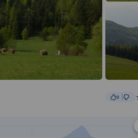
0
1 km
© Traseo Map
© OpenMapTiles
© OpenStreetMap cont