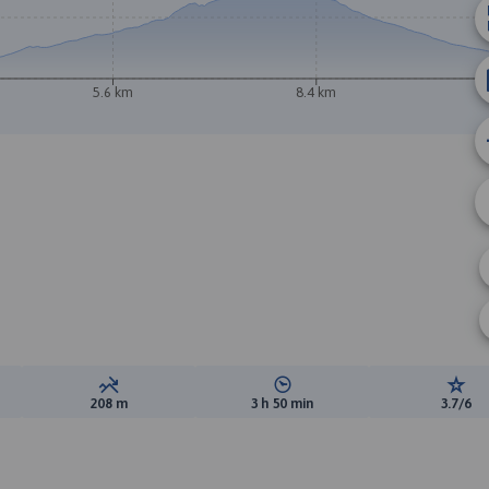
A
5.6 km
8.4 km
B
ewyższeń:
Suma spadków:
Średni czas potrzebny na pokon
Ocen
208 m
3 h 50 min
3.7/6