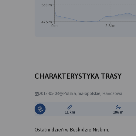
568 m
475 m
0 m
2.8 km
CHARAKTERYSTYKA TRASY
2012-05-03
Polska, małopolskie, Hańczowa
Długość trasy:
Suma prz
11 km
186 m
Ostatni dzień w Beskidzie Niskim.