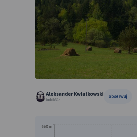
Aleksander Kwiatkowski
obserwuj
bobik314
660 m