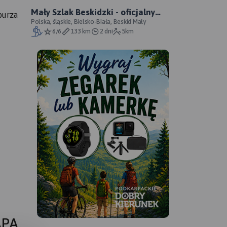
Mały Szlak Beskidzki - oficjalny
burza
przebieg
Polska, śląskie, Bielsko-Biała, Beskid Mały
6/6
133 km
2 dni
5km
APA