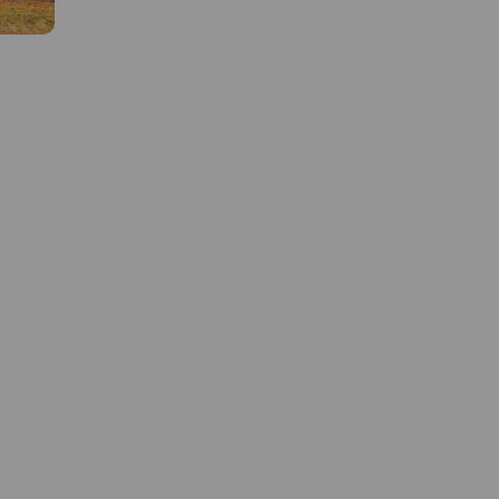
to
enia