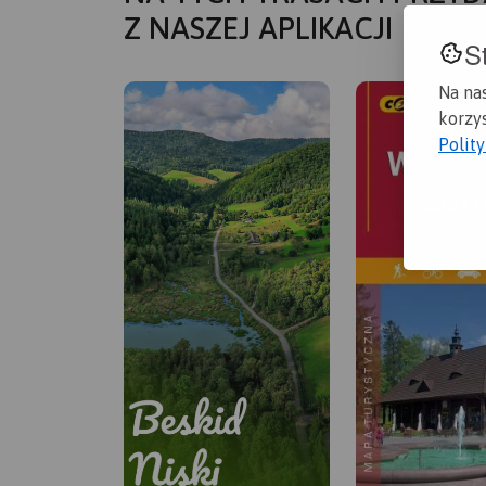
Z NASZEJ APLIKACJI
S
Na na
korzys
Polit