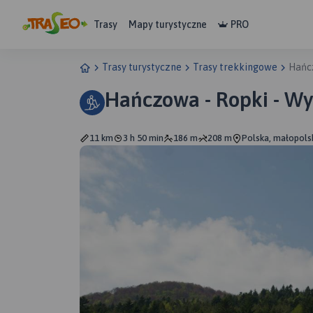
Trasy
Mapy turystyczne
PRO
Trasy turystyczne
Trasy trekkingowe
Hańc
Hańczowa - Ropki - W
11 km
3 h 50 min
186 m
208 m
Polska, małopols