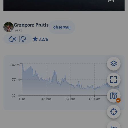
Grzegorz Prutis
obserwuj
rak71
30 km
0
3.2/6
© Traseo Map
© OpenMapTiles
© OpenStreetMap contributors
B
142 m
77 m
12 m
0 m
43 km
87 km
130 km
174 km
km