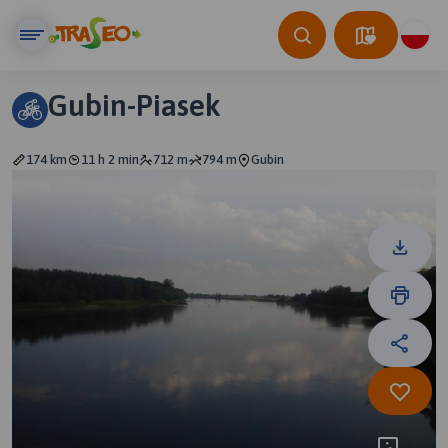
Gubin-Piasek
174 km
11 h 2 min
712 m
794 m
Gubin