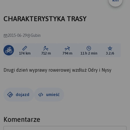
A
CHARAKTERYSTYKA TRASY
2015-06-29
Gubin
Długość trasy:
Suma przewyższeń:
Suma spadków:
Średni czas potrzebny 
Ocena tras
174 km
712 m
794 m
11 h 2 min
3.2/6
Drugi dzień wyprawy rowerowej wzdłuż Odry i Nysy
dojazd
umieść
Komentarze