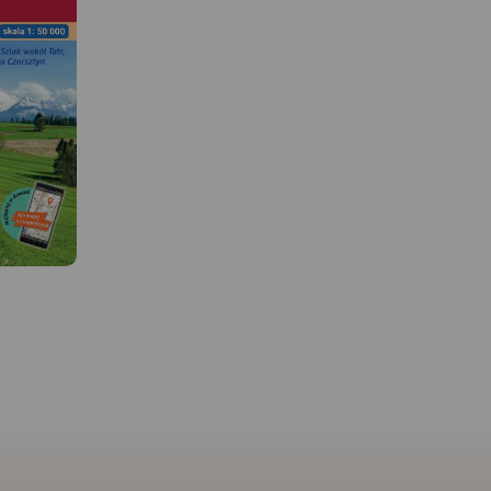
 W
MAPA TURYSTYCZNA W
APLIKACJI TRASEO
MAPA TURYSTYCZNA W
APLIKACJI TRASEO
jbardziej
Mapa Tatr polskich i
 odwiedzane
Słowackich, na południu
y. Zasięg
zasięg jest po Strbske Pl
Mapa przedstawia najbardziej
ysy (2499
mapie zaznaczono szla
znane i najczęściej odwiedzane
niu, Jurgów
piesze i rowerowe wraz 
góry w Polsce - Tatry. Zasięg
wiec (2064
dokładnymi czasami prz
mapy wyznaczają: Rysy (2'499
zie i
Została ona zaktualiz
m n.p.m.) na południu, Jurgów
a na
terenie. Mapę wyświetlis
na wschodzie, Wołowiec (2'064
apy
pozakupie w formie jed
m n.p.m.) na zachodzie i
odnie i
podkładów mapowych
Bukowina Tatrzańska na
.Na terenie
aplikacji turystycznej Tr
północy. Na mapie
ych do tego
Rok wydania 2021
zastosowano cieniowanie w