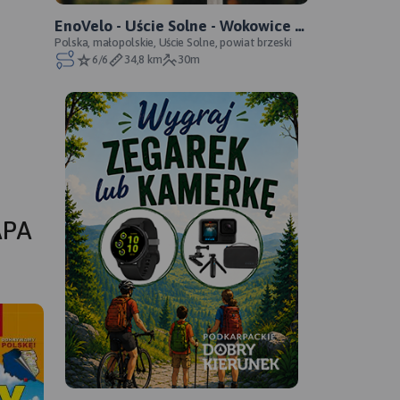
EnoVelo - Uście Solne - Wokowice -
oficjalny przebieg
Polska, małopolskie, Uście Solne, powiat brzeski
6/6
34,8 km
30m
APA