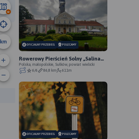
6.3 km
km
OFICJALNY PRZEBIEG
POLECAMY
Rowerowy Pierścień Solny „Salina
Cracoviensis” - oficjalny przebieg
Polska, małopolskie, Sułków, powiat wielicki
6/6
86,8 km
611m
anie trasy:
a trasy:
OFICJALNY PRZEBIEG
POLECAMY