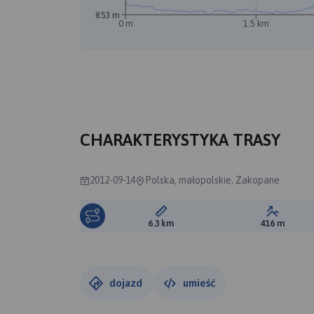
853 m
0 m
1.5 km
CHARAKTERYSTYKA TRASY
2012-09-14
Polska, małopolskie, Zakopane
Długość trasy:
Suma prz
6.3 km
416 m
dojazd
umieść