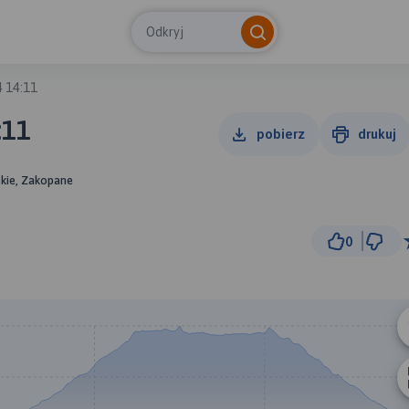
Odkryj
 14:11
:11
pobierz
drukuj
kie, Zakopane
0
500 
© Traseo Map
© OpenMapTiles
© OpenStreetMap cont