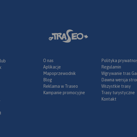
z
 MSiT
line można
 Traseo na
e.
Rok
O nas
Polityka prywatnoś
 lub
Aplikacje
Regulamin
:
Mapoprzewodnik
Wgrywanie tras Ga
Blog
Dawna wersja stro
Reklama w Traseo
Wszystkie trasy
Kampanie promocyjne
Trasy turystyczne
Kontakt
.
ą