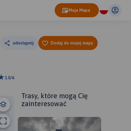
Moja Mapa
udostępnij
Dodaj do mojej mapy
1.0/6
m
ributors
Trasy, które mogą Cię
zainteresować