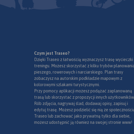
była konsultowana 
nawet dla wymagających
pracownikami TPN i
rowerzystów znajdą się tu
Zakopane. Mapę off
ciekawe wyzwania!
zakupić w aplikacji
Zapraszamy do pobrania
urządzenia mobiln
mapy i zwiedzania Podhala na
Bike Point to pierwsza sieć
wydania 2023
rowerze. Lokalizacje
wypożyczalni rowerów w
wypożyczalni Bike Point
Zakopanem. Wypożyczasz
znajdują się na mapie, wraz z
rower w jednym punkcie,
Czym jest Traseo?
innymi, ciekawymi obiektami
oddajesz w innym!
Dzięki Traseo z łatwością wyznaczysz trasę wycieczki
okolicy. Zakopane zaprasza!
treningu. Możesz skorzystać z kilku trybów planowania
pieszego, rowerowych i narciarskiego. Plan trasy
zobaczysz na autorskim podkładzie mapowym z
kolorowymi szlakami turystycznymi.
Przy pomocy aplikacji możesz podążać zaplanowaną
trasą lub skorzystać z propozycji innych użytkowników
Rób zdjęcia, nagrywaj ślad, dodawaj opisy, zapisuj i
edytuj trasę. Możesz podzielić się nią ze społeczności
Traseo lub zachować jako prywatną tylko dla siebie,
możesz udostępnić ją również na swojej stronie www!