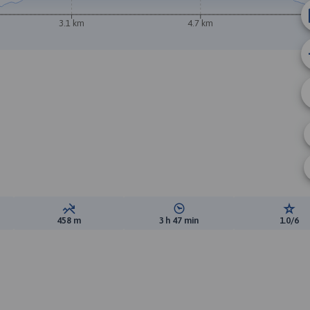
3.1 km
4.7 km
B
A
ewyższeń:
Suma spadków:
Średni czas potrzebny na pokon
Ocen
458 m
3 h 47 min
1.0/6