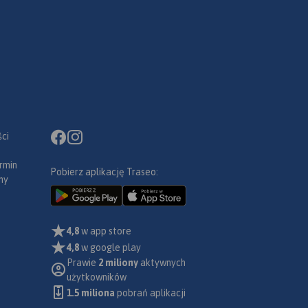
ci
rmin
Pobierz aplikację Traseo:
ny
4,8
w app store
4,8
w google play
Prawie
2 miliony
aktywnych
użytkowników
1.5 miliona
pobrań aplikacji