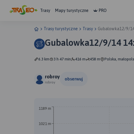
Trasy
Mapy turystyczne
PRO
Trasy turystyczne
Trasy
Gubalowka12/9/14
Gubalowka12/9/14 14
6.3 km
3 h 47 min
416 m
458 m
Polska, małopols
robroy
obserwuj
robroy
1189 m
1021 m