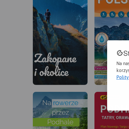
S
Na na
korzys
Polit