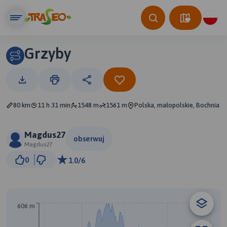
Grzyby
80 km
11 h 31 min
1548 m
1561 m
Polska, małopolskie, Bochnia
Magdus27
obserwuj
Magdus27
5 km
0
1.0/6
© Traseo Map
© OpenMapTiles
© OpenStreetMap contributors
B
A
606 m