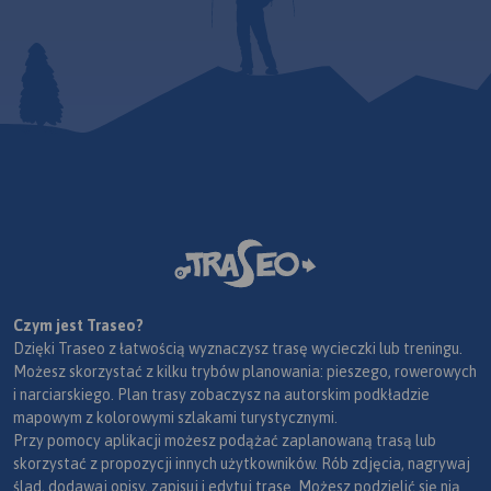
row
tre
moż
Tra
mob
Czym jest Traseo?
Dzięki Traseo z łatwością wyznaczysz trasę wycieczki lub treningu.
Możesz skorzystać z kilku trybów planowania: pieszego, rowerowych
i narciarskiego. Plan trasy zobaczysz na autorskim podkładzie
mapowym z kolorowymi szlakami turystycznymi.
Przy pomocy aplikacji możesz podążać zaplanowaną trasą lub
skorzystać z propozycji innych użytkowników. Rób zdjęcia, nagrywaj
ślad, dodawaj opisy, zapisuj i edytuj trasę. Możesz podzielić się nią