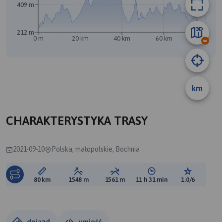
409 m
212 m
0 m
20 km
40 km
60 km
80 km
km
CHARAKTERYSTYKA TRASY
2021-09-10
Polska, małopolskie, Bochnia
Długość trasy:
Suma przewyższeń:
Suma spadków:
Średni czas potrzebny 
Ocena tras
80 km
1548 m
1561 m
11 h 31 min
1.0/6
dojazd
umieść