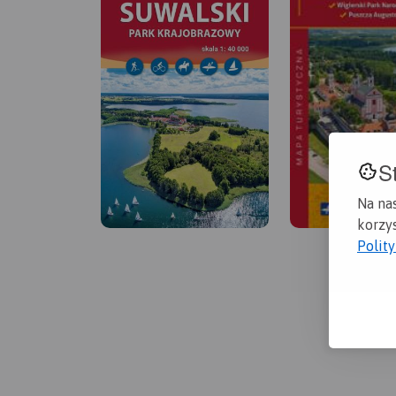
S
Na na
korzys
Polit