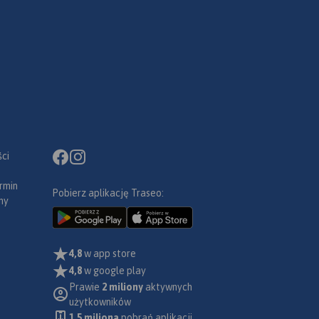
ci
rmin
Pobierz aplikację Traseo:
ny
4,8
w app store
4,8
w google play
Prawie
2 miliony
aktywnych
użytkowników
1.5 miliona
pobrań aplikacji