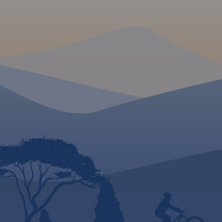
wschodzie.
Jest to region o wyjątkowo
urokliwych krajobrazach.
Zawdzięczamy je ostatniemu
zlodowaceniu, po którym
topniejące masy lodu i
polodowcowe wody
ukształtowały morenowe
wzniesienia porozdzielane
głębokimi dolinami rzecznymi i
jeziorami z największym
jeziorem Suwalszczyzny –
Wigrami i najgłębszym polskim
jeziorem – Hańczą na czele.
Polodowcową pamiątką są
liczne, okazałe głazy tworzące
głazowiska,
przetransportowane tu ze
Skandynawii. Uroku dodają
rozległe kompleksy Puszczy
Augustowskiej, okalającej