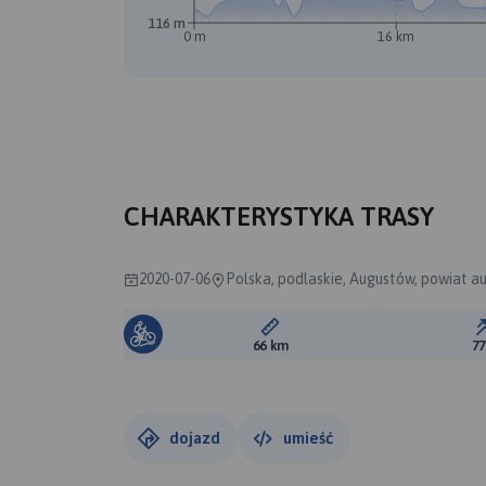
116 m
0 m
16 km
A
CHARAKTERYSTYKA TRASY
2020-07-06
Polska, podlaskie, Augustów, powiat a
Długość trasy:
66 km
7
dojazd
umieść