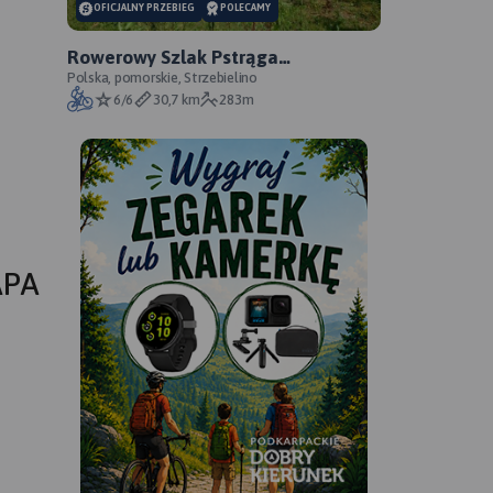
OFICJALNY PRZEBIEG
POLECAMY
Rowerowy Szlak Pstrąga
Tęczowego - oficjalny przebieg
Polska, pomorskie, Strzebielino
6/6
30,7 km
283m
APA