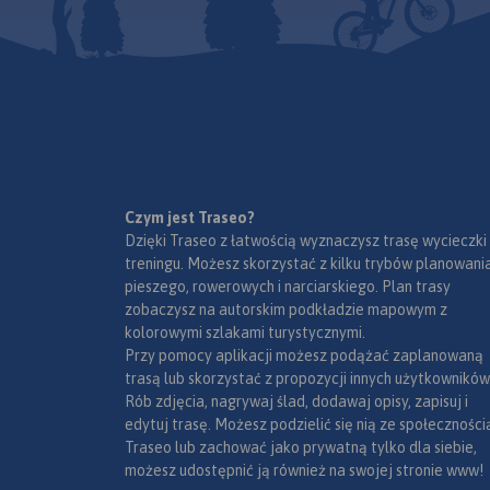
większą część linii brzegowej
Jeziora Wigry.
Obszar ten to idealne miejsce
dla amatorów sportów
wodnych. Dużą popularnością
cieszą się spływy kajakowe
Czarną Hańczą. Warto również
wybrać się na spacery i
wycieczki rowerowe po
Czym jest Traseo?
Wigierskim Parku Narodowym i
Dzięki Traseo z łatwością wyznaczysz trasę wycieczki
Suwalskim Parku
treningu. Możesz skorzystać z kilku trybów planowania
Krajobrazowym.
Rok wydania
pieszego, rowerowych i narciarskiego. Plan trasy
2023
zobaczysz na autorskim podkładzie mapowym z
kolorowymi szlakami turystycznymi.
Przy pomocy aplikacji możesz podążać zaplanowaną
trasą lub skorzystać z propozycji innych użytkowników
Rób zdjęcia, nagrywaj ślad, dodawaj opisy, zapisuj i
edytuj trasę. Możesz podzielić się nią ze społeczności
Traseo lub zachować jako prywatną tylko dla siebie,
możesz udostępnić ją również na swojej stronie www!