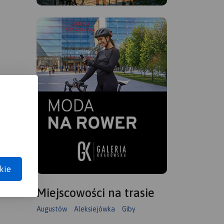
kie
Miejscowości na trasie
Augustów
Aleksiejówka
Giby