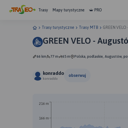
Trasy
Mapy turystyczne
PRO
Trasy turystyczne
Trasy MTB
GREEN VELO -
GREEN VELO - Augustów
66 km
77 m
65 m
Polska, podlaskie, Augustów, p
konraddo
obserwuj
konraddo
216 m
166 m