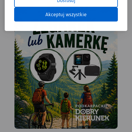
Dostosuj
doświadczeni turyści. Obszar
Jędrzejów i od wschodu -
przedstawiony na mapie
Staszów. Wzdłuż Nidy leżą
Akceptuj wszystkie
zamyka się w granicach:
najstarsze miasta regionu:
Końskie na północy, Raków
Chęciny, Pińczów, Wiślica i
na południu, Ostrowiec
Nowy Korczyn. Doskonałe
Świętokrzyski na wschodzie,
warunki do wypoczynku oraz
Dobrzeszów na zachodzie.
uprawiania sportów
Rok wydania 2023
wodnych daje utworzony na
rzece Czarnej Staszowskiej
zbiornik Chańcza.
Rok
wydania: 2024