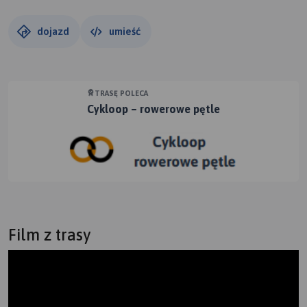
gruntowymi odcinkami Green Velo – jednej z najbardziej
znanych rowerowych tras w Polsce.
dojazd
umieść
Czy udało mi się znaleźć źródło królowej Ponidzia? – o
tym w kolejnej relacji i propozycji kolorowej
TRASĘ POLECA
świętokrzyskiej pętli.
Cykloop – rowerowe pętle
Pozdrawiam
Rafał
Film z trasy