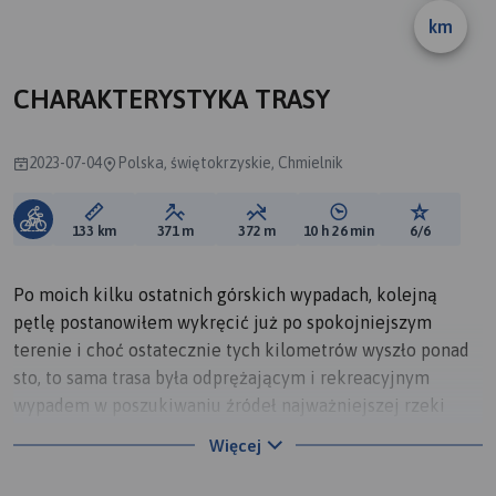
km
CHARAKTERYSTYKA TRASY
2023-07-04
Polska, świętokrzyskie, Chmielnik
Długość trasy:
Suma przewyższeń:
Suma spadków:
Średni czas potrzebny 
Ocena tras
133 km
371 m
372 m
10 h 26 min
6/6
Po moich kilku ostatnich górskich wypadach, kolejną
pętlę postanowiłem wykręcić już po spokojniejszym
terenie i choć ostatecznie tych kilometrów wyszło ponad
sto, to sama trasa była odprężającym i rekreacyjnym
wypadem w poszukiwaniu źródeł najważniejszej rzeki
Ponidzia - Nidy. Po drodze odwiedziłem także dwa piękne
Więcej
wodne akweny wodne w Borkowie i Morawicy, oraz ruiny
zamku w Mokrsku Górnym podążając leśnymi i