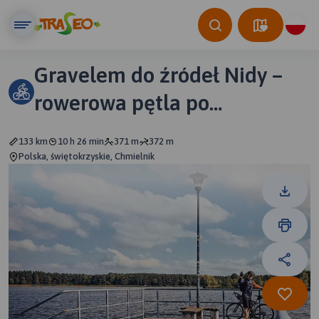
Gravelem do źródeł Nidy –
rowerowa pętla po
kolorowym Ponidziu - 133 km
133 km
10 h 26 min
371 m
372 m
Polska, świętokrzyskie, Chmielnik