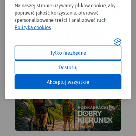
nie
obejmuje teren Parku
Środę Wielkopolską,
Na naszej stronie używamy plików cookie, aby
tur
Krajobrazowego Puszczy
Kostrzyn.
poprawić jakość korzystania, oferować
ora
Zielonki oraz Park
spersonalizowane treści i analizować ruch.
Rok
Krajobrazowy Promno.
Polityka cookies
Tylko niezbędne
Dostosuj
Akceptuj wszystkie