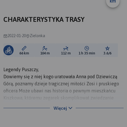
km
A
B
CHARAKTERYSTYKA TRASY
2022-01-20
Zielonka
Długość trasy:
Suma przewyższeń:
Suma spadków:
Średni czas potrzebny 
Ocena tras
66 km
104 m
112 m
1 h 35 min
3.6/6
Legendy Puszczy,
Dowiemy się z niej kogo uratowała Anna pod Dziewiczą
Górą, poznamy dzieje tragicznej miłości Zosi i pruskiego
oficera Może ubawi nas historia o pewnym mieszkańcu
Kiszkowa, któremu zegarek skomplikował zwiedzanie
świata, a może przestraszą nas strachy grasujące na
Więcej
Babicy.
Będziemy świadkami zmagań królów, królewskich wojów i