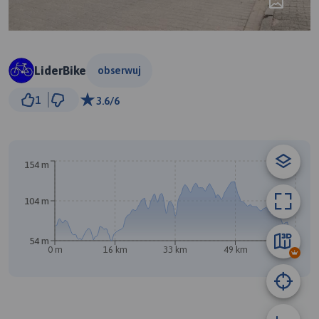
LiderBike
obserwuj
5 km
1
3.6/6
© Traseo Map
© OpenMapTiles
© OpenStreetMap contributors
154 m
104 m
54 m
0 m
16 km
33 km
49 km
66 km