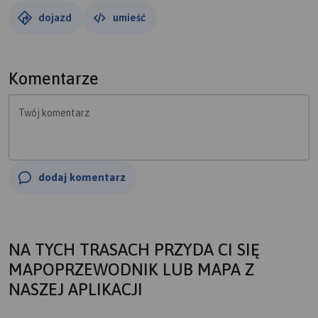
rycerzy. Dowiemy się dlaczego Jezioro Kowalskie
dojazd
umieść
pochłonęło okoliczne domy i jaki skarb został zatopiony w
Jeziorze Swarzędzkim. I wreszcie skąd się wziął
tajemniczy słup w sercu Puszczy Zielonki.
Komentarze
W miejscach związanych z puszczańskimi legendami
Twój komentarz
zostały ustawione pięknie ilustrowane tablice, tworząc
Szlak Puszczańskich Legend. Można go odwiedzić i
przekonać się, czy zostało tam coś z dawnych podań.
dodaj komentarz
Odszukaj Legend w terenie, znajdziesz tam specjalne
tablice i poczujesz klimat tajemnicy, zapraszamy.
NA TYCH TRASACH PRZYDA CI SIĘ
MAPOPRZEWODNIK LUB MAPA Z
NASZEJ APLIKACJI