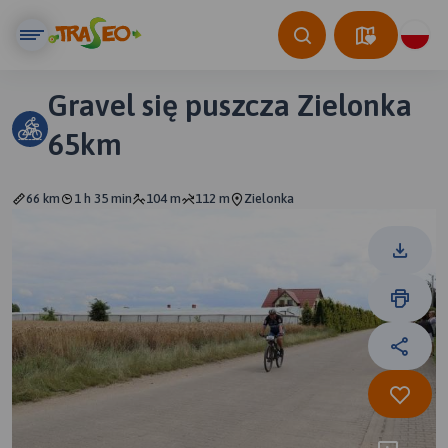
Gravel się puszcza Zielonka
65km
66 km
1 h 35 min
104 m
112 m
Zielonka