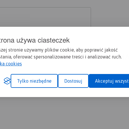
trona używa ciasteczek
szej stronie używamy plików cookie, aby poprawić jakość
A CI SIĘ MAPOPRZEWODNIK LUB M
tania, oferować spersonalizowane treści i analizować ruch.
yka cookies
Tylko niezbędne
Dostosuj
Akceptuj wszyst