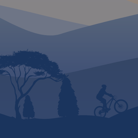
historycznych. Niniejsze
wydawnictwo to ogólna mapa
poglądowa rozległego
obszaru, jakim są Warmia i
Mazury. Dedykowana jest
zwłaszcza turystom
zmotoryzowanym.
Przedstawiono na niej aktualną
sieć dróg, wybraną bazę
noclegową oraz propozycje
najciekawszych atrakcji
regionu. Wśród nich znajdują
się: zamki, pałace, kościoły,
muzea, zabytki techniki,
obiekty militarne, cuda
przyrody, wyróżniające się
miejsca widokowe i
panoramy. Mapę offline można
zakupić w aplikacji Traseo na
urządzenia mobilne.
Rok
wydania 2022