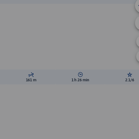
ewyższeń:
Suma spadków:
Średni czas potrzebny na pokon
Ocen
161 m
1 h 26 min
2.1/6