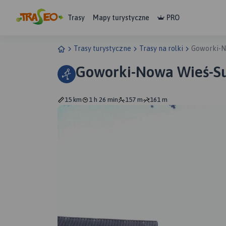
Trasy
Mapy turystyczne
PRO
Trasy turystyczne
Trasy na rolki
Goworki-N
Goworki-Nowa Wieś-S
15 km
1 h 26 min
157 m
161 m