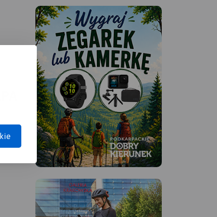
APA
kie