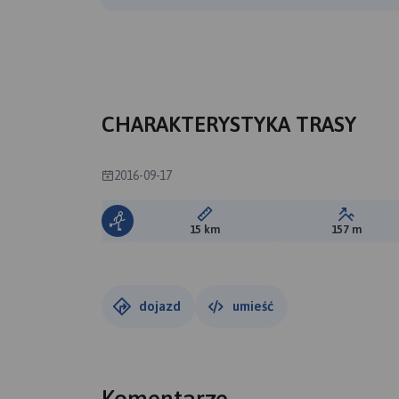
CHARAKTERYSTYKA TRASY
2016-09-17
Długość trasy:
Suma prz
15 km
157 m
dojazd
umieść
Komentarze