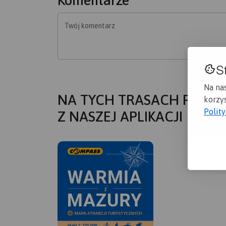
Twój komentarz
S
Na na
NA TYCH TRASACH PRZYD
korzys
Polit
Z NASZEJ APLIKACJI