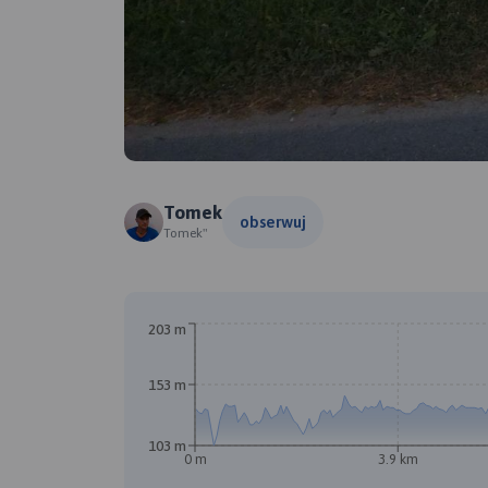
Tomek
obserwuj
Tomek"
203 m
A
B
153 m
103 m
0 m
3.9 km