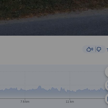
0
1 km
© Traseo Map
© OpenMapTiles
© OpenStreetMap cont
7.8 km
11 km